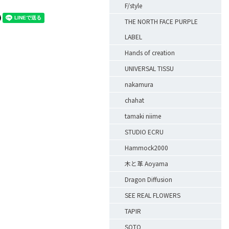
F/style
THE NORTH FACE PURPLE
LABEL
Hands of creation
UNIVERSAL TISSU
nakamura
chahat
tamaki niime
STUDIO ECRU
Hammock2000
木と革 Aoyama
Dragon Diffusion
SEE REAL FLOWERS
TAPIR
SOTO