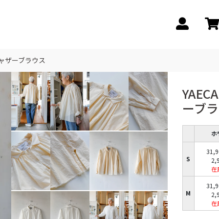
E ギャザーブラウス
YAEC
ーブ
ホ
31,
S
2,
在
31,
M
2,
在