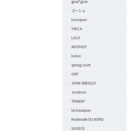
gasa*grue
ゴーシュ
homspun
YAECA
LOLO
ANTIPAST
koton
spring court
GMT
JOHN SMEDLEY
Jonstons
TRANSIT
les basiques
KristenseN DU NORD
SOUECE