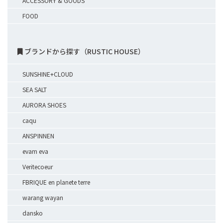
ACCESSORY & GOODS
FOOD
ブランドから探す（RUSTIC HOUSE）
SUNSHINE+CLOUD
SEA SALT
AURORA SHOES
caqu
ANSPINNEN
evam eva
Veritecoeur
FBRIQUE en planete terre
warang wayan
dansko