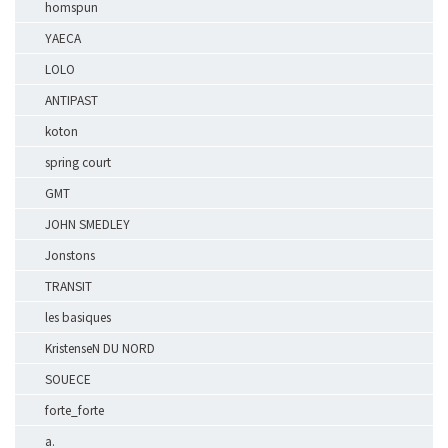
homspun
YAECA
LOLO
ANTIPAST
koton
spring court
GMT
JOHN SMEDLEY
Jonstons
TRANSIT
les basiques
KristenseN DU NORD
SOUECE
forte_forte
a.