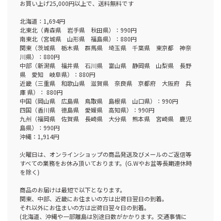
お買い上げ25,000円以上で、送料無料です
北海道：1,694円
北東北（青森県 岩手県 秋田県）：990円
南東北（宮城県 山形県 福島県）：880円
関東（茨城県 栃木県 群馬県 埼玉県 千葉県 東京都 神奈
川県）：880円
中部（新潟県 福井県 石川県 富山県 静岡県 山梨県 長野
県 愛知 岐阜県）：880円
近畿（三重県 和歌山県 滋賀県 奈良県 京都府 大阪府 兵
庫 県）： 880円
中国（岡山県 広島県 鳥取県 島根県 山口県）：990円
四国（香川県 徳島県 愛媛県 高知県）：990円
九州（福岡県 佐賀県 長崎県 大分県 熊本県 宮崎県 鹿児
島県）：990円
沖縄：1,914円
火曜日は、オンラインショップの商品発送及びメールのご返信等
すべての業務をお休み頂いております。(G.Wやお盆等長期連休時
を除く)
商品のお届けは最短で以下となります。
関東、中部、近畿にお住まいの方は出荷日翌日の到着。
それ以外にお住まいの方は出荷日翌々日の到着。
(北海道、沖縄や一部離島は別途日数がかかります。交通事情に