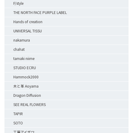
F/style
THE NORTH FACE PURPLE LABEL
Hands of creation
UNIVERSAL TISSU
nakamura
chahat
tamaki niime
STUDIO ECRU
Hammock2000
木と革 Aoyama
Dragon Diffusion
SEE REAL FLOWERS
TAPIR
SOTO
工房アイザワ