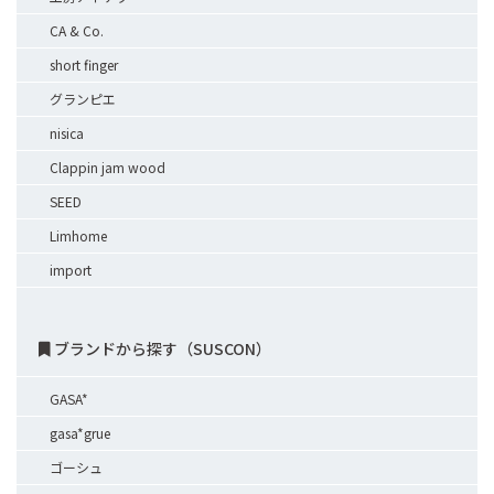
CA & Co.
short finger
グランピエ
nisica
Clappin jam wood
SEED
Limhome
import
ブランドから探す（SUSCON）
GASA*
gasa*grue
ゴーシュ