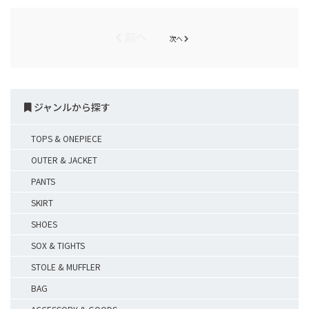
前へ
次へ
ジャンルから探す
TOPS & ONEPIECE
OUTER & JACKET
PANTS
SKIRT
SHOES
SOX & TIGHTS
STOLE & MUFFLER
BAG