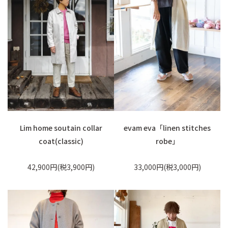
Lim home soutain collar
evam eva「linen stitches
coat(classic)
robe」
42,900円(税3,900円)
33,000円(税3,000円)