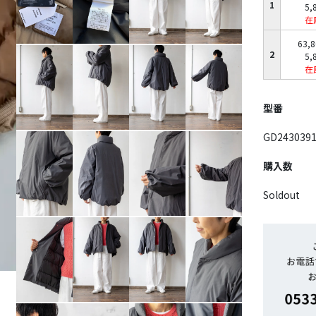
1
5,
在
63,
2
5,
在
型番
GD243039
購入数
Soldout