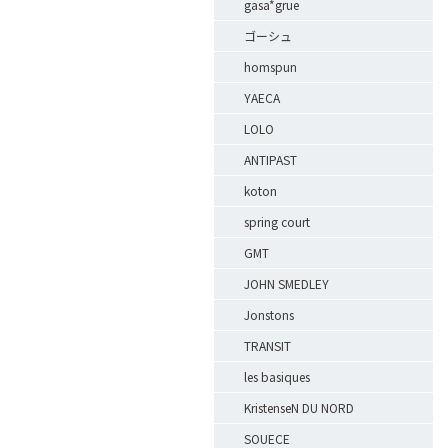
gasa*grue
ゴーシュ
homspun
YAECA
LOLO
ANTIPAST
koton
spring court
GMT
JOHN SMEDLEY
Jonstons
TRANSIT
les basiques
KristenseN DU NORD
SOUECE