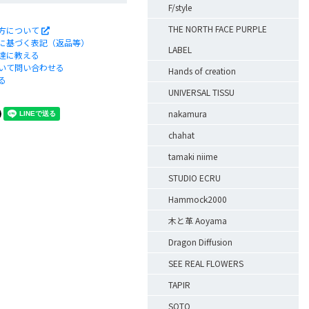
F/style
THE NORTH FACE PURPLE
方について
に基づく表記（返品等）
LABEL
達に教える
いて問い合わせる
Hands of creation
る
UNIVERSAL TISSU
nakamura
chahat
tamaki niime
STUDIO ECRU
Hammock2000
木と革 Aoyama
Dragon Diffusion
SEE REAL FLOWERS
TAPIR
SOTO