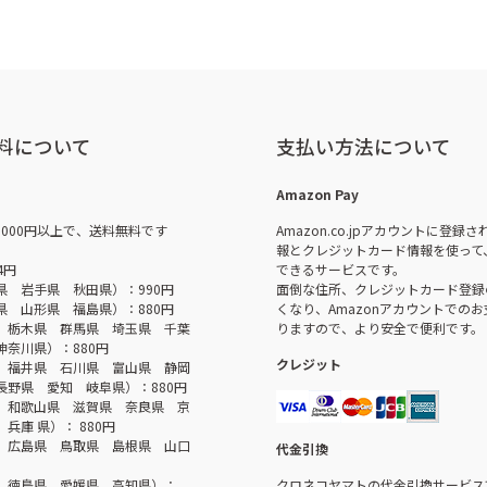
料について
支払い方法について
Amazon Pay
,000円以上で、送料無料です
Amazon.co.jpアカウントに登録
報とクレジットカード情報を使って
4円
できるサービスです。
県 岩手県 秋田県）：990円
面倒な住所、クレジットカード登録
県 山形県 福島県）：880円
くなり、Amazonアカウントでの
 栃木県 群馬県 埼玉県 千葉
りますので、より安全で便利です。
神奈川県）：880円
クレジット
 福井県 石川県 富山県 静岡
長野県 愛知 岐阜県）：880円
 和歌山県 滋賀県 奈良県 京
兵庫 県）： 880円
 広島県 鳥取県 島根県 山口
代金引換
 徳島県 愛媛県 高知県）：
クロネコヤマトの代金引換サービス