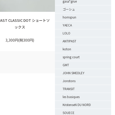
gasa*grue
ゴーシュ
homspun
PAST CLASSIC DOT ショートソ
YAECA
ックス
LOLO
3,300円(税300円)
ANTIPAST
koton
spring court
GMT
JOHN SMEDLEY
Jonstons
TRANSIT
les basiques
KristenseN DU NORD
SOUECE