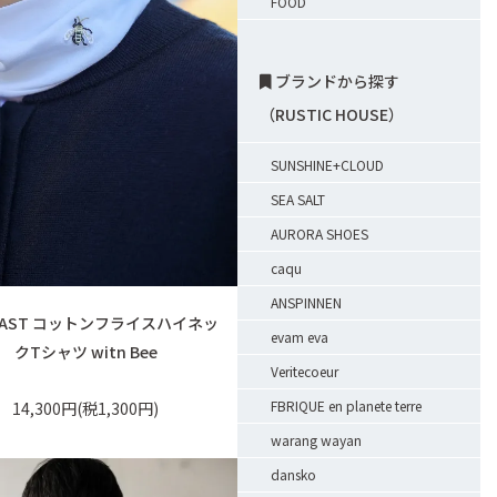
FOOD
ブランドから探す
（RUSTIC HOUSE）
SUNSHINE+CLOUD
SEA SALT
AURORA SHOES
caqu
ANSPINNEN
IPAST コットンフライスハイネッ
evam eva
クTシャツ witn Bee
Veritecoeur
FBRIQUE en planete terre
14,300円(税1,300円)
warang wayan
dansko