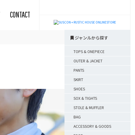
CONTACT
ジャンルから探す
TOPS & ONEPIECE
OUTER & JACKET
PANTS
SKIRT
SHOES
SOX & TIGHTS
STOLE & MUFFLER
BAG
ACCESSORY & GOODS