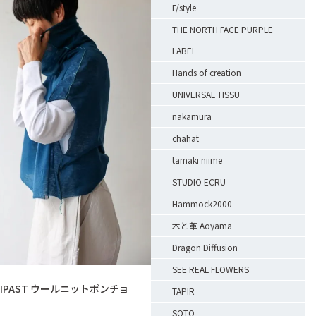
F/style
THE NORTH FACE PURPLE
LABEL
Hands of creation
UNIVERSAL TISSU
nakamura
chahat
tamaki niime
STUDIO ECRU
Hammock2000
木と革 Aoyama
Dragon Diffusion
SEE REAL FLOWERS
TIPAST ウールニットポンチョ
TAPIR
SOTO