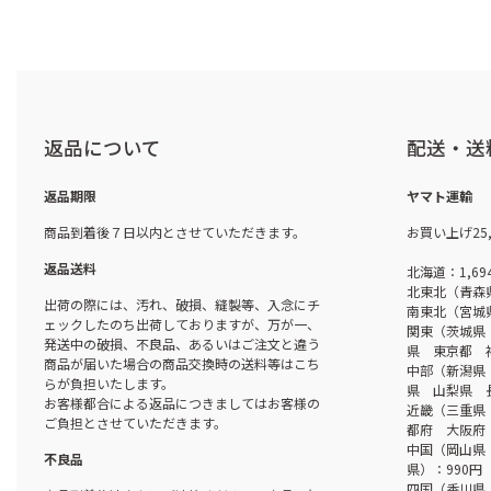
返品について
配送・送
返品期限
ヤマト運輸
商品到着後７日以内とさせていただきます。
お買い上げ25
返品送料
北海道：1,69
北東北（青森
出荷の際には、汚れ、破損、縫製等、入念にチ
南東北（宮城
ェックしたのち出荷しておりますが、万が一、
関東（茨城県
発送中の破損、不良品、あるいはご注文と違う
県 東京都 
商品が届いた場合の商品交換時の送料等はこち
中部（新潟県
らが負担いたします。
県 山梨県 
お客様都合による返品につきましてはお客様の
近畿（三重県
ご負担とさせていただきます。
都府 大阪府 
中国（岡山県
不良品
県）：990円
四国（香川県