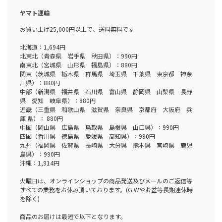
ヤマト運輸
お買い上げ25,000円以上で、送料無料です
北海道：1,694円
北東北（青森県 岩手県 秋田県）：990円
南東北（宮城県 山形県 福島県）：880円
関東（茨城県 栃木県 群馬県 埼玉県 千葉県 東京都 神奈
川県）：880円
中部（新潟県 福井県 石川県 富山県 静岡県 山梨県 長野
県 愛知 岐阜県）：880円
近畿（三重県 和歌山県 滋賀県 奈良県 京都府 大阪府 兵
庫 県）： 880円
中国（岡山県 広島県 鳥取県 島根県 山口県）：990円
四国（香川県 徳島県 愛媛県 高知県）：990円
九州（福岡県 佐賀県 長崎県 大分県 熊本県 宮崎県 鹿児
島県）：990円
沖縄：1,914円
火曜日は、オンラインショップの商品発送及びメールのご返信等
すべての業務をお休み頂いております。(G.Wやお盆等長期連休時
を除く)
商品のお届けは最短で以下となります。