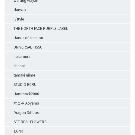
warang wayan
dansko
F/style
THE NORTH FACE PURPLE LABEL
Hands of creation
UNIVERSAL TISSU
nakamura
chahat
tamaki niime
STUDIO ECRU
Hammock2000
木と革 Aoyama
Dragon Diffusion
SEE REAL FLOWERS
TAPIR