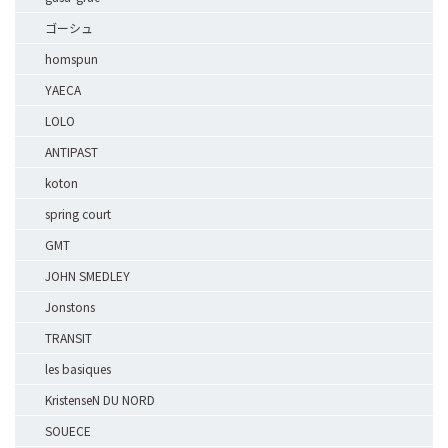
ゴーシュ
homspun
YAECA
LOLO
ANTIPAST
koton
spring court
GMT
JOHN SMEDLEY
Jonstons
TRANSIT
les basiques
KristenseN DU NORD
SOUECE