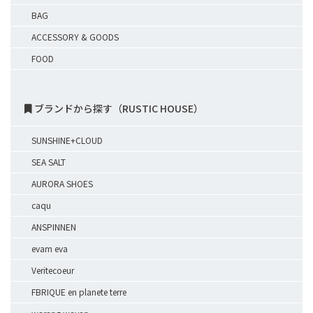
BAG
ACCESSORY & GOODS
FOOD
ブランドから探す（RUSTIC HOUSE）
SUNSHINE+CLOUD
SEA SALT
AURORA SHOES
caqu
ANSPINNEN
evam eva
Veritecoeur
FBRIQUE en planete terre