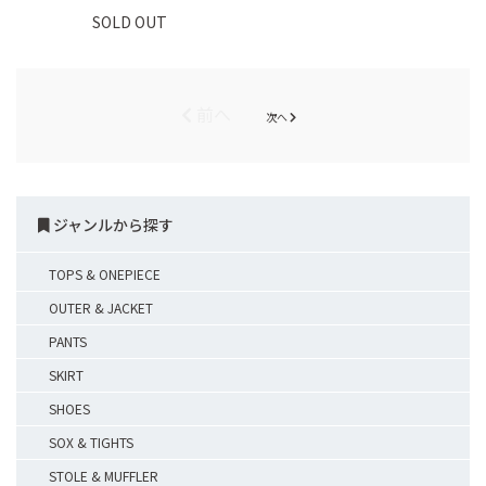
SOLD OUT
前へ
次へ
ジャンルから探す
TOPS & ONEPIECE
OUTER & JACKET
PANTS
SKIRT
SHOES
SOX & TIGHTS
STOLE & MUFFLER