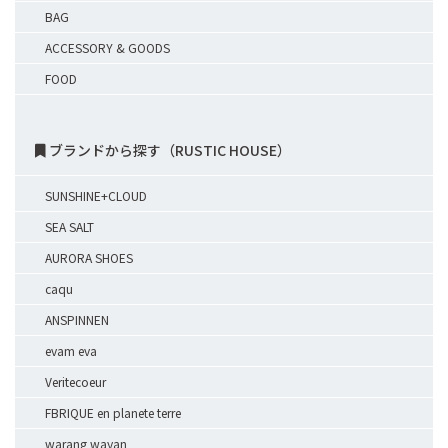
BAG
ACCESSORY & GOODS
FOOD
ブランドから探す（RUSTIC HOUSE）
SUNSHINE+CLOUD
SEA SALT
AURORA SHOES
caqu
ANSPINNEN
evam eva
Veritecoeur
FBRIQUE en planete terre
warang wayan