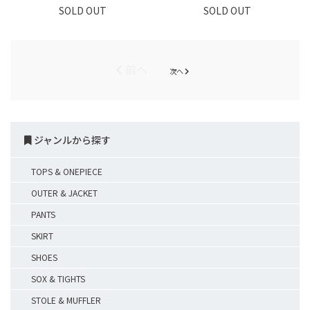
SOLD OUT
SOLD OUT
前へ
次へ
ジャンルから探す
TOPS & ONEPIECE
OUTER & JACKET
PANTS
SKIRT
SHOES
SOX & TIGHTS
STOLE & MUFFLER