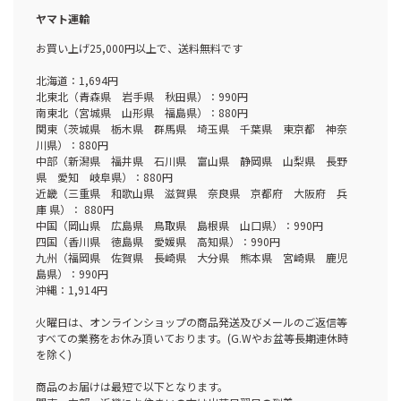
ヤマト運輸
お買い上げ25,000円以上で、送料無料です
北海道：1,694円
北東北（青森県 岩手県 秋田県）：990円
南東北（宮城県 山形県 福島県）：880円
関東（茨城県 栃木県 群馬県 埼玉県 千葉県 東京都 神奈
川県）：880円
中部（新潟県 福井県 石川県 富山県 静岡県 山梨県 長野
県 愛知 岐阜県）：880円
近畿（三重県 和歌山県 滋賀県 奈良県 京都府 大阪府 兵
庫 県）： 880円
中国（岡山県 広島県 鳥取県 島根県 山口県）：990円
四国（香川県 徳島県 愛媛県 高知県）：990円
九州（福岡県 佐賀県 長崎県 大分県 熊本県 宮崎県 鹿児
島県）：990円
沖縄：1,914円
火曜日は、オンラインショップの商品発送及びメールのご返信等
すべての業務をお休み頂いております。(G.Wやお盆等長期連休時
を除く)
商品のお届けは最短で以下となります。