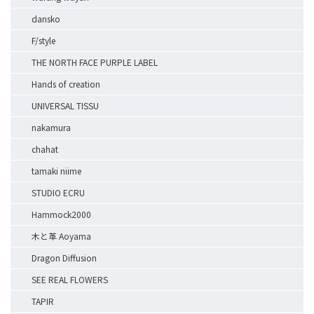
dansko
F/style
THE NORTH FACE PURPLE LABEL
Hands of creation
UNIVERSAL TISSU
nakamura
chahat
tamaki niime
STUDIO ECRU
Hammock2000
木と革 Aoyama
Dragon Diffusion
SEE REAL FLOWERS
TAPIR