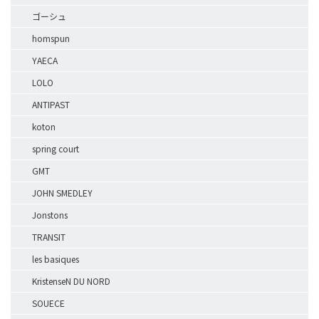
ゴーシュ
homspun
YAECA
LOLO
ANTIPAST
koton
spring court
GMT
JOHN SMEDLEY
Jonstons
TRANSIT
les basiques
KristenseN DU NORD
SOUECE