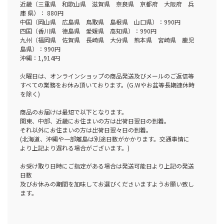
近畿（三重県 和歌山県 滋賀県 奈良県 京都府 大阪府 兵
庫 県）： 880円
中国（岡山県 広島県 鳥取県 島根県 山口県）：990円
四国（香川県 徳島県 愛媛県 高知県）：990円
九州（福岡県 佐賀県 長崎県 大分県 熊本県 宮崎県 鹿児
島県）：990円
沖縄：1,914円
火曜日は、オンラインショップの商品発送及びメールのご返信等
すべての業務をお休み頂いております。(G.Wやお盆等長期連休時
を除く)
商品のお届けは最短で以下となります。
関東、中部、近畿にお住まいの方は出荷日翌日の到着。
それ以外にお住まいの方は出荷日翌々日の到着。
(北海道、沖縄や一部離島は別途日数がかかります。交通事情に
より上記より遅れる場合がございます。)
お受け取り日時にご指定がある場合は発送可能日より上記の発送
日数
及びお休みの期間を加味してお選びくださいますようお願い致し
ます。