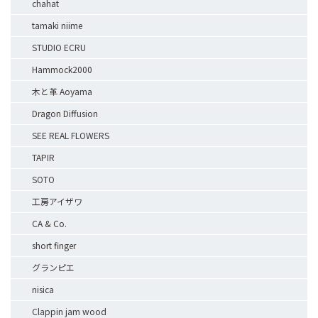
chahat
tamaki niime
STUDIO ECRU
Hammock2000
木と革 Aoyama
Dragon Diffusion
SEE REAL FLOWERS
TAPIR
SOTO
工房アイザワ
CA & Co.
short finger
グランピエ
nisica
Clappin jam wood