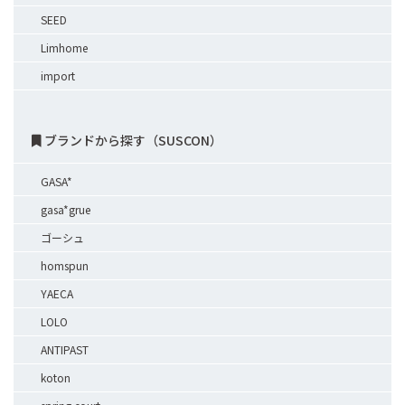
SEED
Limhome
import
ブランドから探す（SUSCON）
GASA*
gasa*grue
ゴーシュ
homspun
YAECA
LOLO
ANTIPAST
koton