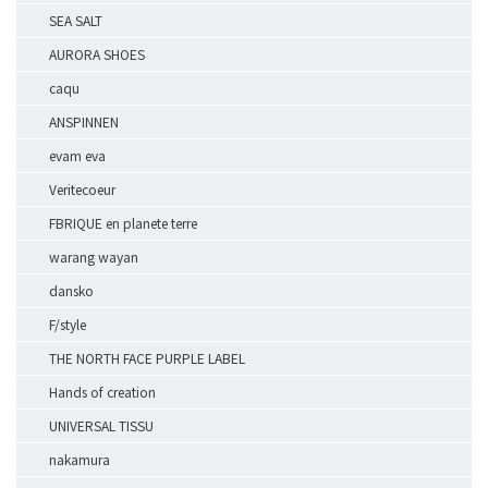
SEA SALT
AURORA SHOES
caqu
ANSPINNEN
evam eva
Veritecoeur
FBRIQUE en planete terre
warang wayan
dansko
F/style
THE NORTH FACE PURPLE LABEL
Hands of creation
UNIVERSAL TISSU
nakamura