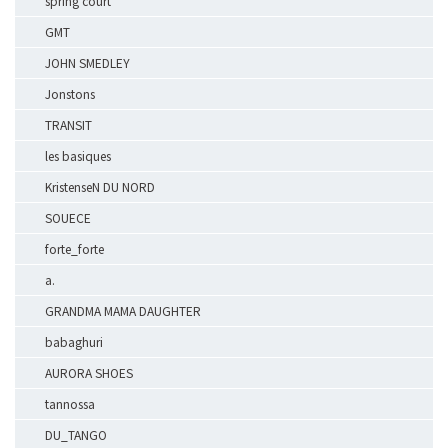
spring court
GMT
JOHN SMEDLEY
Jonstons
TRANSIT
les basiques
KristenseN DU NORD
SOUECE
forte_forte
a.
GRANDMA MAMA DAUGHTER
babaghuri
AURORA SHOES
tannossa
DU_TANGO