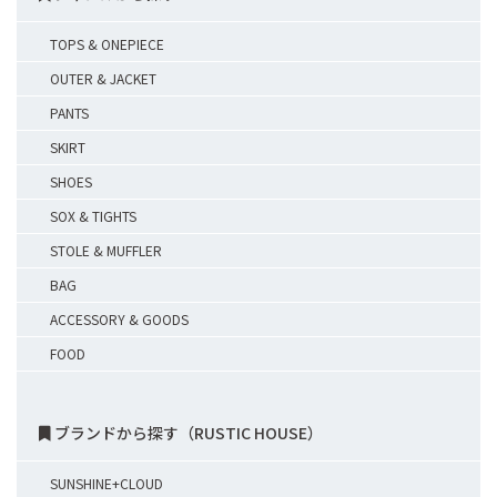
TOPS & ONEPIECE
OUTER & JACKET
PANTS
SKIRT
SHOES
SOX & TIGHTS
STOLE & MUFFLER
BAG
ACCESSORY & GOODS
FOOD
ブランドから探す（RUSTIC HOUSE）
SUNSHINE+CLOUD