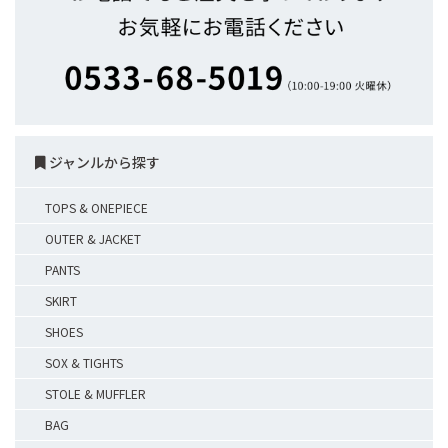
ジャンルから探す
TOPS & ONEPIECE
OUTER & JACKET
PANTS
SKIRT
SHOES
SOX & TIGHTS
STOLE & MUFFLER
BAG