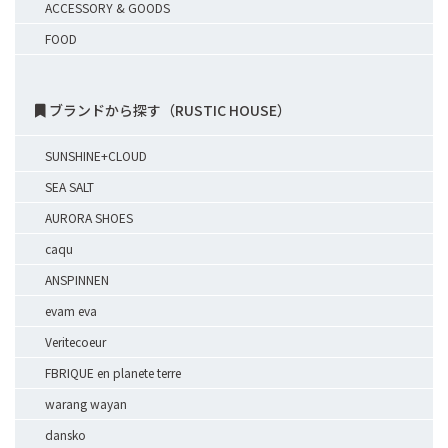
ACCESSORY & GOODS
FOOD
ブランドから探す（RUSTIC HOUSE）
SUNSHINE+CLOUD
SEA SALT
AURORA SHOES
caqu
ANSPINNEN
evam eva
Veritecoeur
FBRIQUE en planete terre
warang wayan
dansko