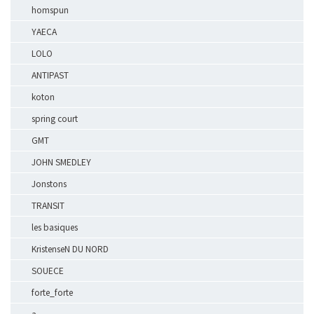
homspun
YAECA
LOLO
ANTIPAST
koton
spring court
GMT
JOHN SMEDLEY
Jonstons
TRANSIT
les basiques
KristenseN DU NORD
SOUECE
forte_forte
a.