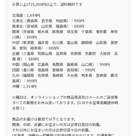
お買い上げ25,000円以上で、送料無料です
北海道：1,694円
北東北（青森県 岩手県 秋田県）：990円
南東北（宮城県 山形県 福島県）：880円
関東（茨城県 栃木県 群馬県 埼玉県 千葉県 東京都 神奈
川県）：880円
中部（新潟県 福井県 石川県 富山県 静岡県 山梨県 長野
県 愛知 岐阜県）：880円
近畿（三重県 和歌山県 滋賀県 奈良県 京都府 大阪府 兵
庫 県）： 880円
中国（岡山県 広島県 鳥取県 島根県 山口県）：990円
四国（香川県 徳島県 愛媛県 高知県）：990円
九州（福岡県 佐賀県 長崎県 大分県 熊本県 宮崎県 鹿児
島県）：990円
沖縄：1,914円
火曜日は、オンラインショップの商品発送及びメールのご返信等
すべての業務をお休み頂いております。(G.Wやお盆等長期連休時
を除く)
商品のお届けは最短で以下となります。
関東、中部、近畿にお住まいの方は出荷日翌日の到着。
それ以外にお住まいの方は出荷日翌々日の到着。
(北海道、沖縄や一部離島は別途日数がかかります。交通事情に