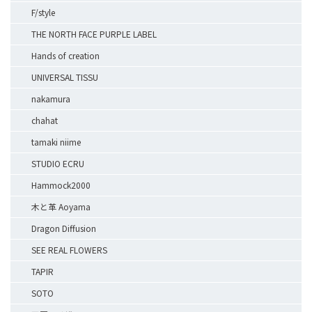
F/style
THE NORTH FACE PURPLE LABEL
Hands of creation
UNIVERSAL TISSU
nakamura
chahat
tamaki niime
STUDIO ECRU
Hammock2000
木と革 Aoyama
Dragon Diffusion
SEE REAL FLOWERS
TAPIR
SOTO