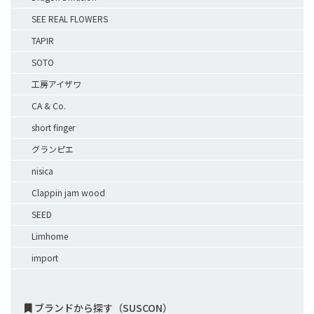
SEE REAL FLOWERS
TAPIR
SOTO
工房アイザワ
CA & Co.
short finger
グランピエ
nisica
Clappin jam wood
SEED
Limhome
import
ブランドから探す（SUSCON）