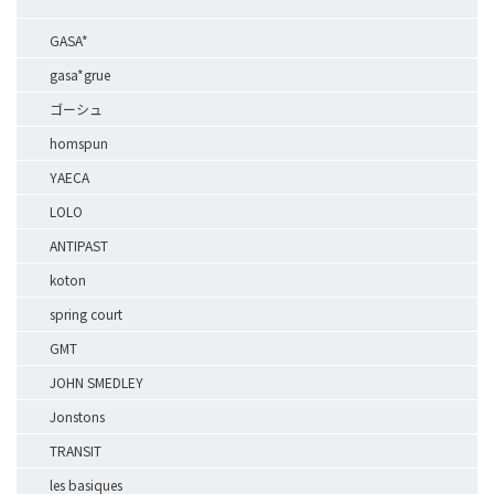
GASA*
gasa*grue
ゴーシュ
homspun
YAECA
LOLO
ANTIPAST
koton
spring court
GMT
JOHN SMEDLEY
Jonstons
TRANSIT
les basiques