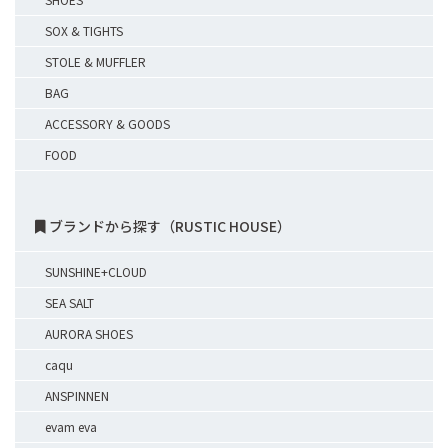
SOX & TIGHTS
STOLE & MUFFLER
BAG
ACCESSORY & GOODS
FOOD
ブランドから探す（RUSTIC HOUSE）
SUNSHINE+CLOUD
SEA SALT
AURORA SHOES
caqu
ANSPINNEN
evam eva