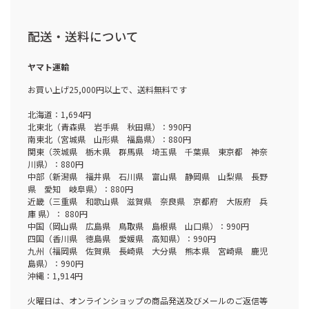
配送・送料について
ヤマト運輸
お買い上げ25,000円以上で、送料無料です
北海道：1,694円
北東北（青森県 岩手県 秋田県）：990円
南東北（宮城県 山形県 福島県）：880円
関東（茨城県 栃木県 群馬県 埼玉県 千葉県 東京都 神奈
川県）：880円
中部（新潟県 福井県 石川県 富山県 静岡県 山梨県 長野
県 愛知 岐阜県）：880円
近畿（三重県 和歌山県 滋賀県 奈良県 京都府 大阪府 兵
庫 県）： 880円
中国（岡山県 広島県 鳥取県 島根県 山口県）：990円
四国（香川県 徳島県 愛媛県 高知県）：990円
九州（福岡県 佐賀県 長崎県 大分県 熊本県 宮崎県 鹿児
島県）：990円
沖縄：1,914円
火曜日は、オンラインショップの商品発送及びメールのご返信等