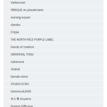
Veritecoeur
FBRIQUE en planete terre
warang wayan
dansko
F/style
THE NORTH FACE PURPLE LABEL
Hands of creation
UNIVERSAL TISSU
nakamura
chahat
tamaki niime
STUDIO ECRU
Hammock2000
木と革 Aoyama
Dragon Diffusion