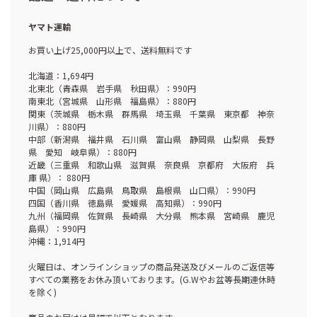
ヤマト運輸
お買い上げ25,000円以上で、送料無料です
北海道：1,694円
北東北（青森県 岩手県 秋田県）：990円
南東北（宮城県 山形県 福島県）：880円
関東（茨城県 栃木県 群馬県 埼玉県 千葉県 東京都 神奈
川県）：880円
中部（新潟県 福井県 石川県 富山県 静岡県 山梨県 長野
県 愛知 岐阜県）：880円
近畿（三重県 和歌山県 滋賀県 奈良県 京都府 大阪府 兵
庫 県）： 880円
中国（岡山県 広島県 鳥取県 島根県 山口県）：990円
四国（香川県 徳島県 愛媛県 高知県）：990円
九州（福岡県 佐賀県 長崎県 大分県 熊本県 宮崎県 鹿児
島県）：990円
沖縄：1,914円
火曜日は、オンラインショップの商品発送及びメールのご返信等
すべての業務をお休み頂いております。(G.Wやお盆等長期連休時
を除く)