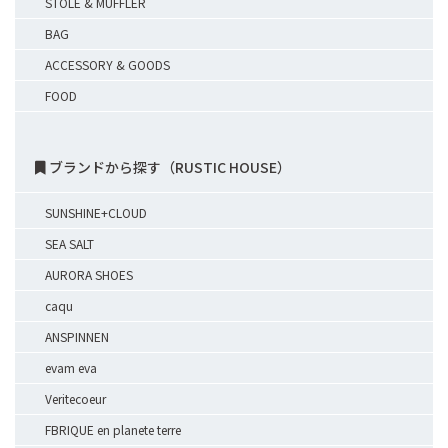
STOLE & MUFFLER
BAG
ACCESSORY & GOODS
FOOD
ブランドから探す（RUSTIC HOUSE）
SUNSHINE+CLOUD
SEA SALT
AURORA SHOES
caqu
ANSPINNEN
evam eva
Veritecoeur
FBRIQUE en planete terre