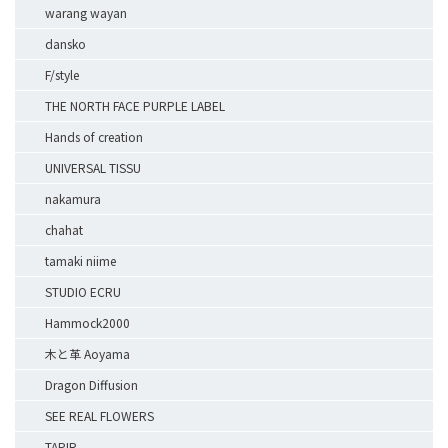
warang wayan
dansko
F/style
THE NORTH FACE PURPLE LABEL
Hands of creation
UNIVERSAL TISSU
nakamura
chahat
tamaki niime
STUDIO ECRU
Hammock2000
木と革 Aoyama
Dragon Diffusion
SEE REAL FLOWERS
TAPIR