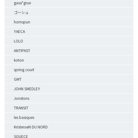
gasa*grue
ゴーシュ
homspun
YAECA
LOLO
ANTIPAST
koton
spring court
GMT
JOHN SMEDLEY
Jonstons
TRANSIT
les basiques
KristenseN DU NORD
SOUECE