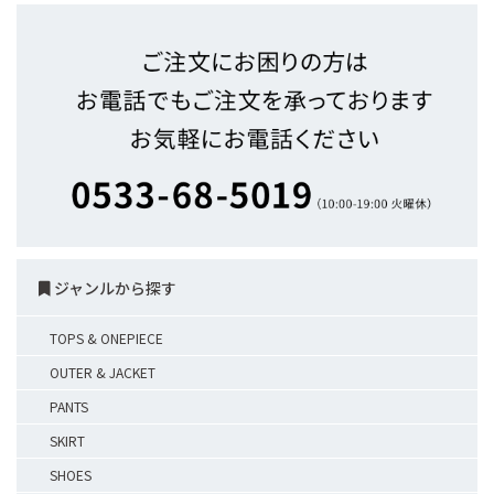
ジャンルから探す
TOPS & ONEPIECE
OUTER & JACKET
PANTS
SKIRT
SHOES