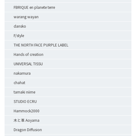
FBRIQUE en planete terre
warang wayan
dansko
F/style
THE NORTH FACE PURPLE LABEL
Hands of creation
UNIVERSAL TISSU
nakamura
chahat
tamaki niime
STUDIO ECRU
Hammock2000
木と革 Aoyama
Dragon Diffusion