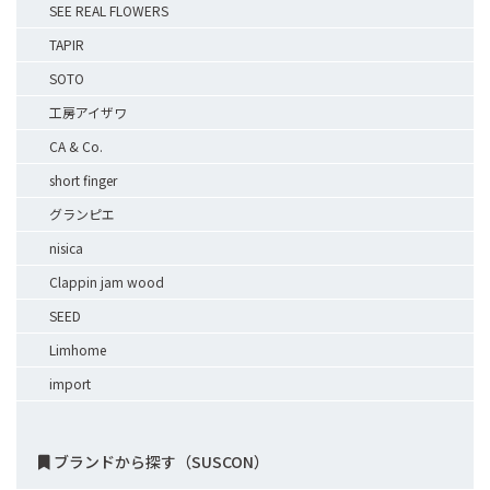
SEE REAL FLOWERS
TAPIR
SOTO
工房アイザワ
CA & Co.
short finger
グランピエ
nisica
Clappin jam wood
SEED
Limhome
import
ブランドから探す（SUSCON）