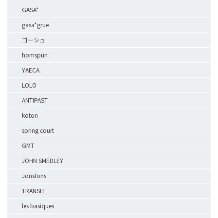
GASA*
gasa*grue
ゴーシュ
homspun
YAECA
LOLO
ANTIPAST
koton
spring court
GMT
JOHN SMEDLEY
Jonstons
TRANSIT
les basiques