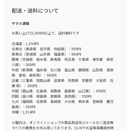
配送・送料について
ヤマト運輸
お買い上げ25,000円以上で、送料無料です
北海道：1,694円
北東北（青森県 岩手県 秋田県）：990円
南東北（宮城県 山形県 福島県）：880円
関東（茨城県 栃木県 群馬県 埼玉県 千葉県 東京都 神奈
川県）：880円
中部（新潟県 福井県 石川県 富山県 静岡県 山梨県 長野
県 愛知 岐阜県）：880円
近畿（三重県 和歌山県 滋賀県 奈良県 京都府 大阪府 兵
庫 県）： 880円
中国（岡山県 広島県 鳥取県 島根県 山口県）：990円
四国（香川県 徳島県 愛媛県 高知県）：990円
九州（福岡県 佐賀県 長崎県 大分県 熊本県 宮崎県 鹿児
島県）：990円
沖縄：1,914円
火曜日は、オンラインショップの商品発送及びメールのご返信等
すべての業務をお休み頂いております。(G.Wやお盆等長期連休時