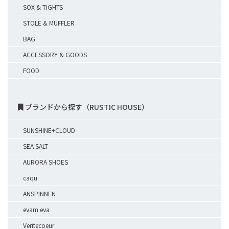
SOX & TIGHTS
STOLE & MUFFLER
BAG
ACCESSORY & GOODS
FOOD
ブランドから探す（RUSTIC HOUSE）
SUNSHINE+CLOUD
SEA SALT
AURORA SHOES
caqu
ANSPINNEN
evam eva
Veritecoeur