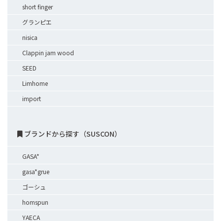
short finger
グランピエ
nisica
Clappin jam wood
SEED
Limhome
import
ブランドから探す（SUSCON）
GASA*
gasa*grue
ゴーシュ
homspun
YAECA