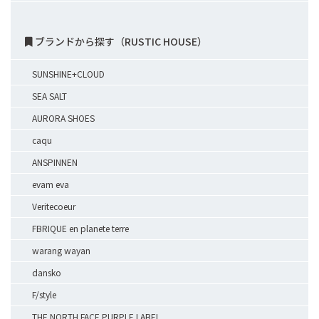
ブランドから探す（RUSTIC HOUSE）
SUNSHINE+CLOUD
SEA SALT
AURORA SHOES
caqu
ANSPINNEN
evam eva
Veritecoeur
FBRIQUE en planete terre
warang wayan
dansko
F/style
THE NORTH FACE PURPLE LABEL