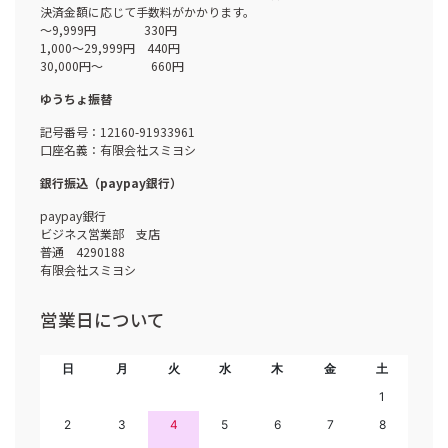
決済金額に応じて手数料がかかります。
～9,999円 330円
1,000～29,999円 440円
30,000円～ 660円
ゆうちょ振替
記号番号：12160-91933961
口座名義：有限会社スミヨシ
銀行振込（paypay銀行）
paypay銀行
ビジネス営業部 支店
普通 4290188
有限会社スミヨシ
営業日について
日
月
火
水
木
金
土
1
2
3
4
5
6
7
8