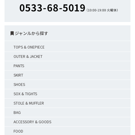
ジャンルから探す
TOPS & ONEPIECE
OUTER & JACKET
PANTS
SKIRT
SHOES
SOX & TIGHTS
STOLE & MUFFLER
BAG
ACCESSORY & GOODS
FOOD