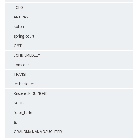
LOLO
ANTIPAST
koton
spring court
GMT
JOHN SMEDLEY
Jonstons
TRANSIT
les basiques
KristenseN DU NORD
SOUECE
forte_forte
a.
GRANDMA MAMA DAUGHTER