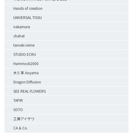
Hands of creation
UNIVERSAL TISSU
nakamura
chahat
tamaki niime
STUDIO ECRU
Hammock2000
木と革 Aoyama
Dragon Diffusion
SEE REAL FLOWERS
TAPIR
SOTO
工房アイザワ
CA & Co.