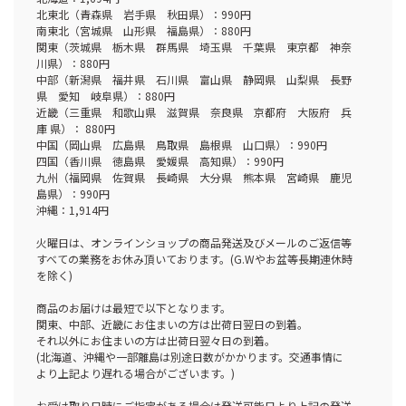
北東北（青森県 岩手県 秋田県）：990円
南東北（宮城県 山形県 福島県）：880円
関東（茨城県 栃木県 群馬県 埼玉県 千葉県 東京都 神奈
川県）：880円
中部（新潟県 福井県 石川県 富山県 静岡県 山梨県 長野
県 愛知 岐阜県）：880円
近畿（三重県 和歌山県 滋賀県 奈良県 京都府 大阪府 兵
庫 県）： 880円
中国（岡山県 広島県 鳥取県 島根県 山口県）：990円
四国（香川県 徳島県 愛媛県 高知県）：990円
九州（福岡県 佐賀県 長崎県 大分県 熊本県 宮崎県 鹿児
島県）：990円
沖縄：1,914円
火曜日は、オンラインショップの商品発送及びメールのご返信等
すべての業務をお休み頂いております。(G.Wやお盆等長期連休時
を除く)
商品のお届けは最短で以下となります。
関東、中部、近畿にお住まいの方は出荷日翌日の到着。
それ以外にお住まいの方は出荷日翌々日の到着。
(北海道、沖縄や一部離島は別途日数がかかります。交通事情に
より上記より遅れる場合がございます。)
お受け取り日時にご指定がある場合は発送可能日より上記の発送