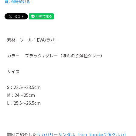
買い物を続ける
素材 ソール：EVA/ラバー
カラー ブラック / グレー（ほんのり薄色グレー）
サイズ
S：22.5〜23.5cm
M：24〜25cm
L：25.5〜26.5cm
前回ご紹介した
リカバリーサンダル「rig」kuruka 2.0(クルカ)