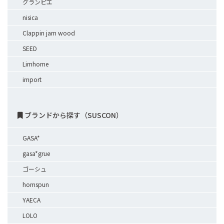
グランピエ
nisica
Clappin jam wood
SEED
Limhome
import
ブランドから探す（SUSCON）
GASA*
gasa*grue
ゴーシュ
homspun
YAECA
LOLO