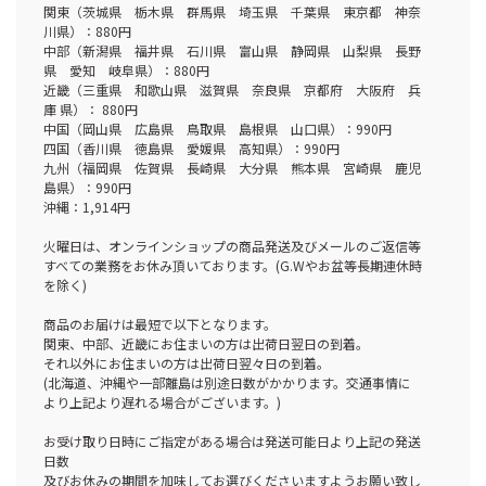
関東（茨城県 栃木県 群馬県 埼玉県 千葉県 東京都 神奈
川県）：880円
中部（新潟県 福井県 石川県 富山県 静岡県 山梨県 長野
県 愛知 岐阜県）：880円
近畿（三重県 和歌山県 滋賀県 奈良県 京都府 大阪府 兵
庫 県）： 880円
中国（岡山県 広島県 鳥取県 島根県 山口県）：990円
四国（香川県 徳島県 愛媛県 高知県）：990円
九州（福岡県 佐賀県 長崎県 大分県 熊本県 宮崎県 鹿児
島県）：990円
沖縄：1,914円
火曜日は、オンラインショップの商品発送及びメールのご返信等
すべての業務をお休み頂いております。(G.Wやお盆等長期連休時
を除く)
商品のお届けは最短で以下となります。
関東、中部、近畿にお住まいの方は出荷日翌日の到着。
それ以外にお住まいの方は出荷日翌々日の到着。
(北海道、沖縄や一部離島は別途日数がかかります。交通事情に
より上記より遅れる場合がございます。)
お受け取り日時にご指定がある場合は発送可能日より上記の発送
日数
及びお休みの期間を加味してお選びくださいますようお願い致し