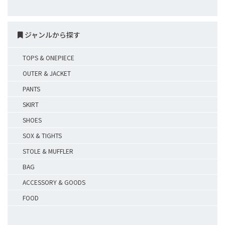
ジャンルから探す
TOPS & ONEPIECE
OUTER & JACKET
PANTS
SKIRT
SHOES
SOX & TIGHTS
STOLE & MUFFLER
BAG
ACCESSORY & GOODS
FOOD