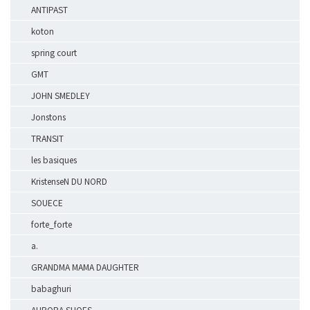
ANTIPAST
koton
spring court
GMT
JOHN SMEDLEY
Jonstons
TRANSIT
les basiques
KristenseN DU NORD
SOUECE
forte_forte
a.
GRANDMA MAMA DAUGHTER
babaghuri
AURORA SHOES