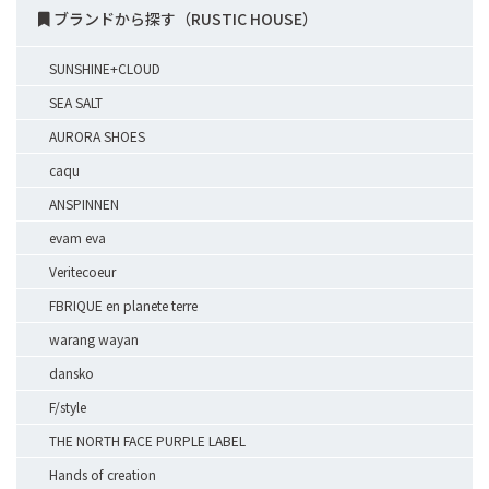
ブランドから探す（RUSTIC HOUSE）
SUNSHINE+CLOUD
SEA SALT
AURORA SHOES
caqu
ANSPINNEN
evam eva
Veritecoeur
FBRIQUE en planete terre
warang wayan
dansko
F/style
THE NORTH FACE PURPLE LABEL
Hands of creation