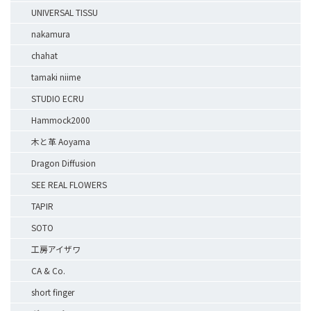
UNIVERSAL TISSU
nakamura
chahat
tamaki niime
STUDIO ECRU
Hammock2000
木と革 Aoyama
Dragon Diffusion
SEE REAL FLOWERS
TAPIR
SOTO
工房アイザワ
CA & Co.
short finger