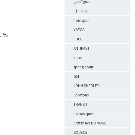
gasa*grue
ゴーシュ
homspun
YAECA
した。
LOLO
ANTIPAST
koton
spring court
GMT
JOHN SMEDLEY
Jonstons
TRANSIT
les basiques
KristenseN DU NORD
SOUECE