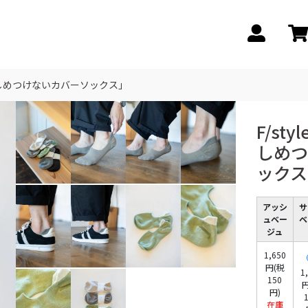
くくしめつけないカバーソックス」
F/st
しめつ
ックス
アッシ
サ
ュベー
ベ
ジュ
1,650
円(税
1
150
円
円)
在庫