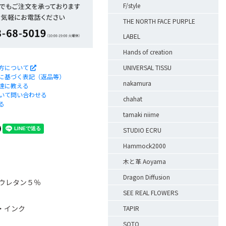
F/style
THE NORTH FACE PURPLE
LABEL
Hands of creation
UNIVERSAL TISSU
方について
に基づく表記（返品等）
nakamura
達に教える
いて問い合わせる
chahat
る
tamaki niime
STUDIO ECRU
Hammock2000
木と革 Aoyama
Dragon Diffusion
リウレタン５％
SEE REAL FLOWERS
・インク
TAPIR
SOTO