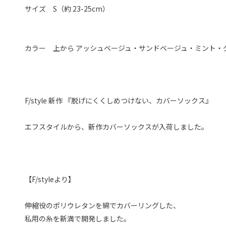
サイズ S（約 23-25cm）
カラー 上から アッシュベージュ・サンドベージュ・ミント・
F/style 新作 『脱げにくくしめつけない、カバーソックス』
エフスタイルから、新作カバーソックスが入荷しました。
【F/styleより】
伸縮役のポリウレタンを綿でカバーリングした、
私用の糸を新満で開発しました。