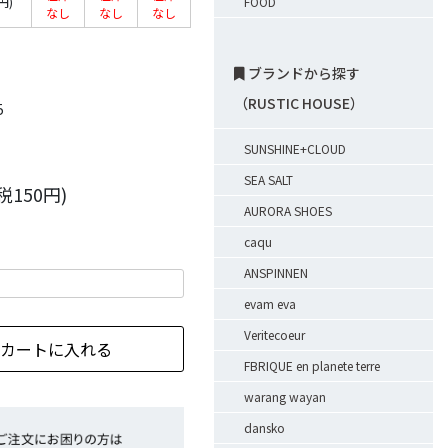
円)
FOOD
なし
なし
なし
ブランドから探す
（RUSTIC HOUSE）
5
SUNSHINE+CLOUD
SEA SALT
(税150円)
AURORA SHOES
caqu
ANSPINNEN
evam eva
Veritecoeur
FBRIQUE en planete terre
warang wayan
dansko