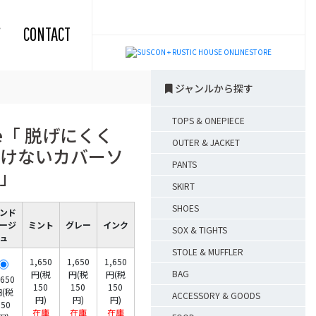
CONTACT
ジャンルから探す
TOPS & ONEPIECE
yle「 脱げにくく
OUTER & JACKET
けないカバーソ
PANTS
」
SKIRT
SHOES
ンド
ージ
ミント
グレー
インク
SOX & TIGHTS
ュ
STOLE & MUFFLER
1,650
1,650
1,650
BAG
円(税
円(税
円(税
,650
150
150
150
(税
ACCESSORY & GOODS
円)
円)
円)
150
在庫
在庫
在庫