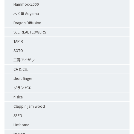
Hammock2000
木と革 Aoyama
Dragon Diffusion
SEE REAL FLOWERS
TAPIR
SOTO
工房アイザワ
CA & Co.
short finger
グランピエ
nisica
Clappin jam wood
SEED
Limhome
import