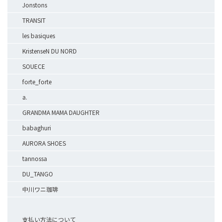
Jonstons
TRANSIT
les basiques
KristenseN DU NORD
SOUECE
forte_forte
a.
GRANDMA MAMA DAUGHTER
babaghuri
AURORA SHOES
tannossa
DU_TANGO
中川ワニ珈琲
支払い方法について