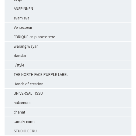
ANSPINNEN
evam eva
Veritecoeur
FBRIQUE en planete terre
warang wayan
dansko
F/style
THE NORTH FACE PURPLE LABEL
Hands of creation
UNIVERSAL TISSU
nakamura
chahat
tamaki niime
STUDIO ECRU