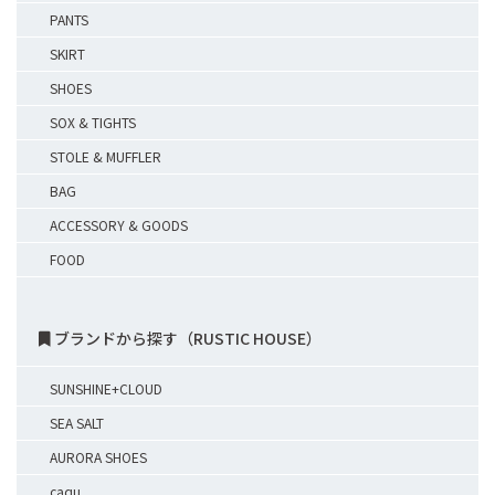
PANTS
SKIRT
SHOES
SOX & TIGHTS
STOLE & MUFFLER
BAG
ACCESSORY & GOODS
FOOD
ブランドから探す（RUSTIC HOUSE）
SUNSHINE+CLOUD
SEA SALT
AURORA SHOES
caqu