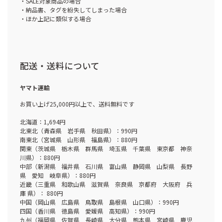
・SALE対象商品の場合
・納品書、タグを紛失してしまった場合
・ほか上記に類似する場合
配送・送料について
ヤマト運輸
お買い上げ25,000円以上で、送料無料です
北海道：1,694円
北東北（青森県 岩手県 秋田県）：990円
南東北（宮城県 山形県 福島県）：880円
関東（茨城県 栃木県 群馬県 埼玉県 千葉県 東京都 神奈
川県）：880円
中部（新潟県 福井県 石川県 富山県 静岡県 山梨県 長野
県 愛知 岐阜県）：880円
近畿（三重県 和歌山県 滋賀県 奈良県 京都府 大阪府 兵
庫 県）： 880円
中国（岡山県 広島県 鳥取県 島根県 山口県）：990円
四国（香川県 徳島県 愛媛県 高知県）：990円
九州（福岡県 佐賀県 長崎県 大分県 熊本県 宮崎県 鹿児