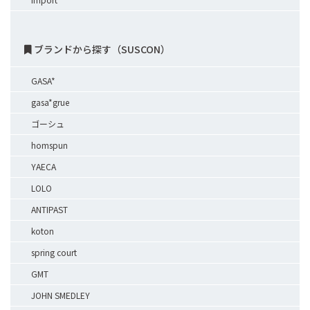
ブランドから探す（SUSCON）
GASA*
gasa*grue
ゴーシュ
homspun
YAECA
LOLO
ANTIPAST
koton
spring court
GMT
JOHN SMEDLEY