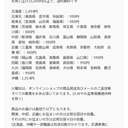
お買い上げ25,000円以上で、送料無料です
北海道：1,694円
北東北（青森県 岩手県 秋田県）：990円
南東北（宮城県 山形県 福島県）：880円
関東（茨城県 栃木県 群馬県 埼玉県 千葉県 東京都 神奈
川県）：880円
中部（新潟県 福井県 石川県 富山県 静岡県 山梨県 長野
県 愛知 岐阜県）：880円
近畿（三重県 和歌山県 滋賀県 奈良県 京都府 大阪府 兵
庫 県）： 880円
中国（岡山県 広島県 鳥取県 島根県 山口県）：990円
四国（香川県 徳島県 愛媛県 高知県）：990円
九州（福岡県 佐賀県 長崎県 大分県 熊本県 宮崎県 鹿児
島県）：990円
沖縄：1,914円
火曜日は、オンラインショップの商品発送及びメールのご返信等
すべての業務をお休み頂いております。(G.Wやお盆等長期連休時
を除く)
商品のお届けは最短で以下となります。
関東、中部、近畿にお住まいの方は出荷日翌日の到着。
それ以外にお住まいの方は出荷日翌々日の到着。
(北海道、沖縄や一部離島は別途日数がかかります。交通事情に