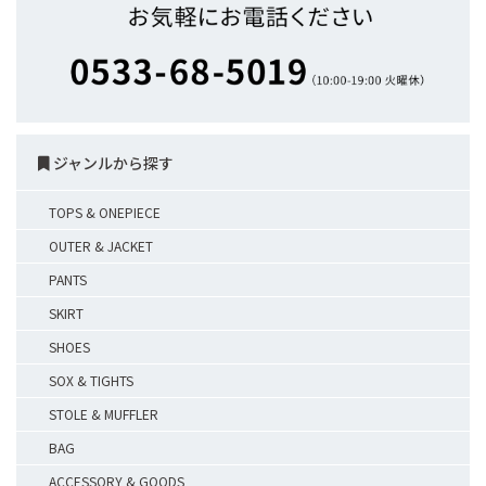
ジャンルから探す
TOPS & ONEPIECE
OUTER & JACKET
PANTS
SKIRT
SHOES
SOX & TIGHTS
STOLE & MUFFLER
BAG
ACCESSORY & GOODS