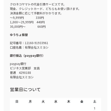
クロネコヤマトの代金引換サービスです。
現金、クレジットカード、どちらもお使い頂けます。
決済金額に応じて手数料がかかります。
～9,999円 330円
1,000～29,999円 440円
30,000円～ 660円
ゆうちょ振替
記号番号：12160-91933961
口座名義：有限会社スミヨシ
銀行振込（paypay銀行）
paypay銀行
ビジネス営業部 支店
普通 4290188
有限会社スミヨシ
営業日について
日
月
火
水
木
金
土
1