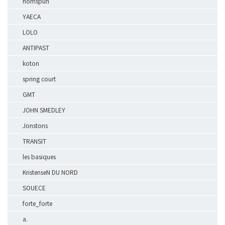
homspun
YAECA
LOLO
ANTIPAST
koton
spring court
GMT
JOHN SMEDLEY
Jonstons
TRANSIT
les basiques
KristenseN DU NORD
SOUECE
forte_forte
a.