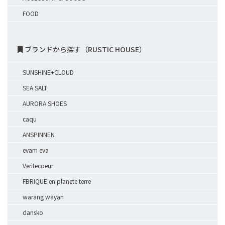
FOOD
ブランドから探す（RUSTIC HOUSE）
SUNSHINE+CLOUD
SEA SALT
AURORA SHOES
caqu
ANSPINNEN
evam eva
Veritecoeur
FBRIQUE en planete terre
warang wayan
dansko