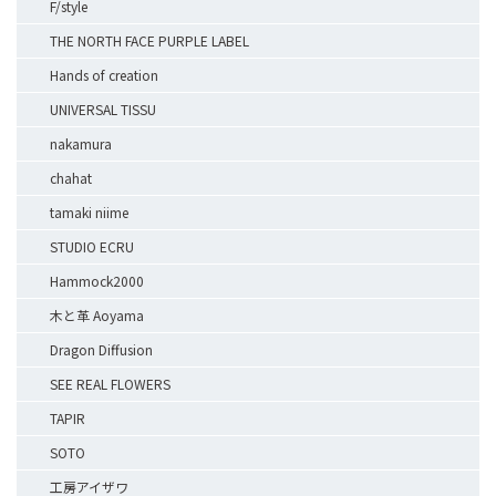
F/style
THE NORTH FACE PURPLE LABEL
Hands of creation
UNIVERSAL TISSU
nakamura
chahat
tamaki niime
STUDIO ECRU
Hammock2000
木と革 Aoyama
Dragon Diffusion
SEE REAL FLOWERS
TAPIR
SOTO
工房アイザワ