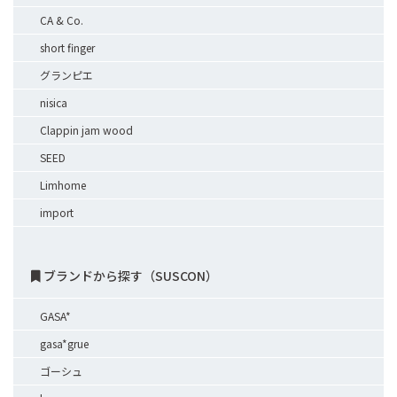
CA & Co.
short finger
グランピエ
nisica
Clappin jam wood
SEED
Limhome
import
ブランドから探す（SUSCON）
GASA*
gasa*grue
ゴーシュ