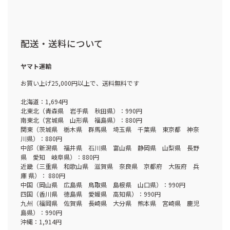
配送・送料について
ヤマト運輸
お買い上げ25,000円以上で、送料無料です
北海道：1,694円
北東北（青森県 岩手県 秋田県）：990円
南東北（宮城県 山形県 福島県）：880円
関東（茨城県 栃木県 群馬県 埼玉県 千葉県 東京都 神奈
川県）：880円
中部（新潟県 福井県 石川県 富山県 静岡県 山梨県 長野
県 愛知 岐阜県）：880円
近畿（三重県 和歌山県 滋賀県 奈良県 京都府 大阪府 兵
庫 県）： 880円
中国（岡山県 広島県 鳥取県 島根県 山口県）：990円
四国（香川県 徳島県 愛媛県 高知県）：990円
九州（福岡県 佐賀県 長崎県 大分県 熊本県 宮崎県 鹿児
島県）：990円
沖縄：1,914円