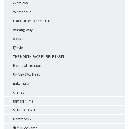
evam eva
Veritecoeur
FBRIQUE en planete terre
warang wayan
dansko
F/style
THE NORTH FACE PURPLE LABEL
Hands of creation
UNIVERSAL TISSU
nakamura
chahat
tamaki niime
STUDIO ECRU
Hammock2000
木と革 Aoyama