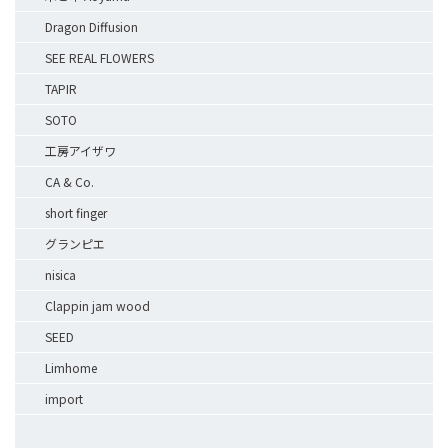
Dragon Diffusion
SEE REAL FLOWERS
TAPIR
SOTO
工房アイザワ
CA & Co.
short finger
グランピエ
nisica
Clappin jam wood
SEED
Limhome
import