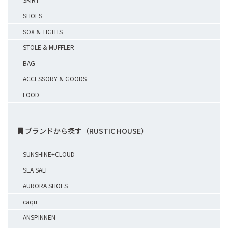
SHOES
SOX & TIGHTS
STOLE & MUFFLER
BAG
ACCESSORY & GOODS
FOOD
ブランドから探す（RUSTIC HOUSE）
SUNSHINE+CLOUD
SEA SALT
AURORA SHOES
caqu
ANSPINNEN