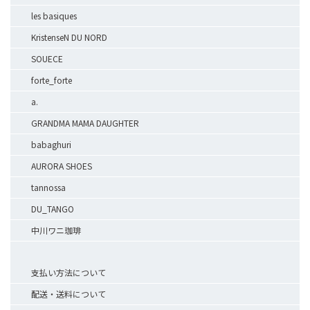
les basiques
KristenseN DU NORD
SOUECE
forte_forte
a.
GRANDMA MAMA DAUGHTER
babaghuri
AURORA SHOES
tannossa
DU_TANGO
中川ワニ珈琲
支払い方法について
配送・送料について