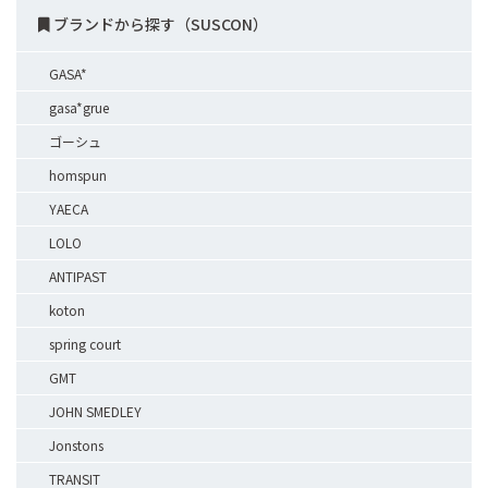
ブランドから探す（SUSCON）
GASA*
gasa*grue
ゴーシュ
homspun
YAECA
LOLO
ANTIPAST
koton
spring court
GMT
JOHN SMEDLEY
Jonstons
TRANSIT