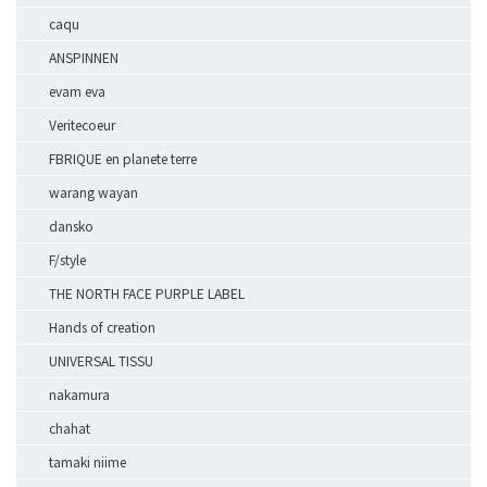
caqu
ANSPINNEN
evam eva
Veritecoeur
FBRIQUE en planete terre
warang wayan
dansko
F/style
THE NORTH FACE PURPLE LABEL
Hands of creation
UNIVERSAL TISSU
nakamura
chahat
tamaki niime