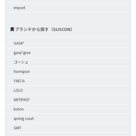
import
ブランドから探す（SUSCON）
GASA*
gasa*grue
ゴーシュ
homspun
YAECA
LOLO
ANTIPAST
koton
spring court
GMT