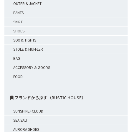
OUTER & JACKET
PANTS
SKIRT
SHOES
SOX & TIGHTS
STOLE & MUFFLER
BAG
ACCESSORY & GOODS
FOOD
ブランドから探す（RUSTIC HOUSE）
SUNSHINE+CLOUD
SEA SALT
AURORA SHOES