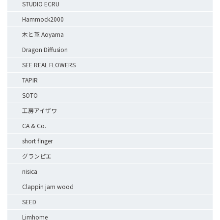
STUDIO ECRU
Hammock2000
木と革 Aoyama
Dragon Diffusion
SEE REAL FLOWERS
TAPIR
SOTO
工房アイザワ
CA & Co.
short finger
グランピエ
nisica
Clappin jam wood
SEED
Limhome