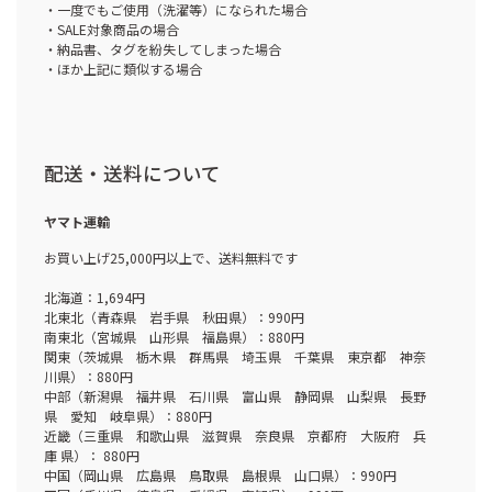
・一度でもご使用（洗濯等）になられた場合
・SALE対象商品の場合
・納品書、タグを紛失してしまった場合
・ほか上記に類似する場合
配送・送料について
ヤマト運輸
お買い上げ25,000円以上で、送料無料です
北海道：1,694円
北東北（青森県 岩手県 秋田県）：990円
南東北（宮城県 山形県 福島県）：880円
関東（茨城県 栃木県 群馬県 埼玉県 千葉県 東京都 神奈
川県）：880円
中部（新潟県 福井県 石川県 富山県 静岡県 山梨県 長野
県 愛知 岐阜県）：880円
近畿（三重県 和歌山県 滋賀県 奈良県 京都府 大阪府 兵
庫 県）： 880円
中国（岡山県 広島県 鳥取県 島根県 山口県）：990円