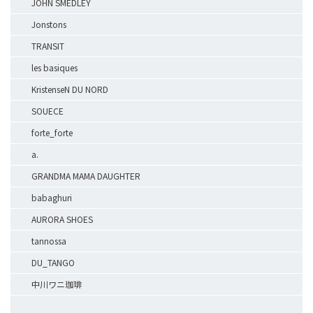
JOHN SMEDLEY
Jonstons
TRANSIT
les basiques
KristenseN DU NORD
SOUECE
forte_forte
a.
GRANDMA MAMA DAUGHTER
babaghuri
AURORA SHOES
tannossa
DU_TANGO
中川ワニ珈琲