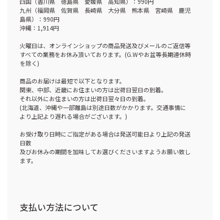
四国（香川県 徳島県 愛媛県 高知県）：990円
九州（福岡県 佐賀県 長崎県 大分県 熊本県 宮崎県 鹿児
島県）：990円
沖縄：1,914円
火曜日は、オンラインショップの商品発送及びメールのご返信等
すべての業務をお休み頂いております。(G.Wやお盆等長期連休時
を除く)
商品のお届けは最短で以下となります。
関東、中部、近畿にお住まいの方は出荷日翌日の到着。
それ以外にお住まいの方は出荷日翌々日の到着。
(北海道、沖縄や一部離島は別途日数がかかります。交通事情に
より上記より遅れる場合がございます。)
お受け取り日時にご指定がある場合は発送可能日より上記の発送
日数
及びお休みの期間を加味してお選びくださいますようお願い致し
ます。
支払い方法について