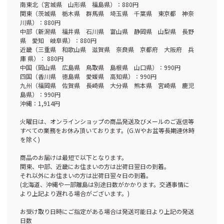
南東北（宮城県 山形県 福島県）：880円
関東（茨城県 栃木県 群馬県 埼玉県 千葉県 東京都 神奈
川県）：880円
中部（新潟県 福井県 石川県 富山県 静岡県 山梨県 長野
県 愛知 岐阜県）：880円
近畿（三重県 和歌山県 滋賀県 奈良県 京都府 大阪府 兵
庫 県）： 880円
中国（岡山県 広島県 鳥取県 島根県 山口県）：990円
四国（香川県 徳島県 愛媛県 高知県）：990円
九州（福岡県 佐賀県 長崎県 大分県 熊本県 宮崎県 鹿児
島県）：990円
沖縄：1,914円
火曜日は、オンラインショップの商品発送及びメールのご返信等
すべての業務をお休み頂いております。(G.Wやお盆等長期連休時
を除く)
商品のお届けは最短で以下となります。
関東、中部、近畿にお住まいの方は出荷日翌日の到着。
それ以外にお住まいの方は出荷日翌々日の到着。
(北海道、沖縄や一部離島は別途日数がかかります。交通事情に
より上記より遅れる場合がございます。)
お受け取り日時にご指定がある場合は発送可能日より上記の発送
日数