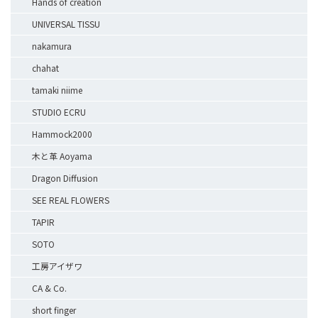
Hands of creation
UNIVERSAL TISSU
nakamura
chahat
tamaki niime
STUDIO ECRU
Hammock2000
木と革 Aoyama
Dragon Diffusion
SEE REAL FLOWERS
TAPIR
SOTO
工房アイザワ
CA & Co.
short finger