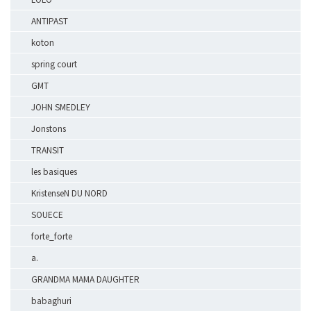
ANTIPAST
koton
spring court
GMT
JOHN SMEDLEY
Jonstons
TRANSIT
les basiques
KristenseN DU NORD
SOUECE
forte_forte
a.
GRANDMA MAMA DAUGHTER
babaghuri