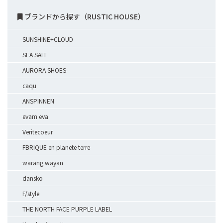
ブランドから探す（RUSTIC HOUSE）
SUNSHINE+CLOUD
SEA SALT
AURORA SHOES
caqu
ANSPINNEN
evam eva
Veritecoeur
FBRIQUE en planete terre
warang wayan
dansko
F/style
THE NORTH FACE PURPLE LABEL