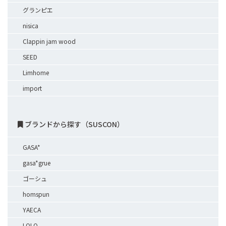
グランピエ
nisica
Clappin jam wood
SEED
Limhome
import
ブランドから探す（SUSCON）
GASA*
gasa*grue
ゴーシュ
homspun
YAECA
LOLO