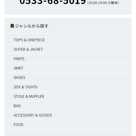
ジャンルから探す
TOPS & ONEPIECE
OUTER & JACKET
PANTS
SKIRT
SHOES
SOX & TIGHTS
STOLE & MUFFLER
BAG
ACCESSORY & GOODS
FOOD