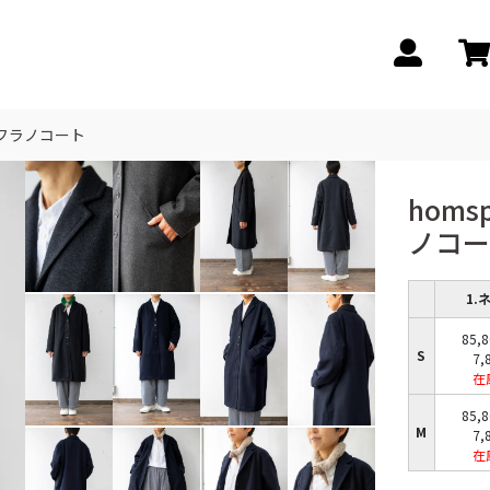
ルフラノコート
homs
ノコー
1.
85,
S
7,
在
85,
M
7,
在