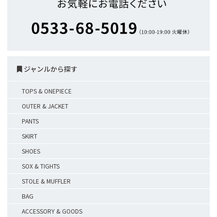
ジャンルから探す
TOPS & ONEPIECE
OUTER & JACKET
PANTS
SKIRT
SHOES
SOX & TIGHTS
STOLE & MUFFLER
BAG
ACCESSORY & GOODS