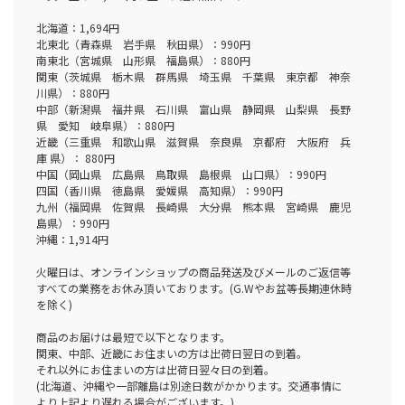
北海道：1,694円
北東北（青森県 岩手県 秋田県）：990円
南東北（宮城県 山形県 福島県）：880円
関東（茨城県 栃木県 群馬県 埼玉県 千葉県 東京都 神奈
川県）：880円
中部（新潟県 福井県 石川県 富山県 静岡県 山梨県 長野
県 愛知 岐阜県）：880円
近畿（三重県 和歌山県 滋賀県 奈良県 京都府 大阪府 兵
庫 県）： 880円
中国（岡山県 広島県 鳥取県 島根県 山口県）：990円
四国（香川県 徳島県 愛媛県 高知県）：990円
九州（福岡県 佐賀県 長崎県 大分県 熊本県 宮崎県 鹿児
島県）：990円
沖縄：1,914円
火曜日は、オンラインショップの商品発送及びメールのご返信等
すべての業務をお休み頂いております。(G.Wやお盆等長期連休時
を除く)
商品のお届けは最短で以下となります。
関東、中部、近畿にお住まいの方は出荷日翌日の到着。
それ以外にお住まいの方は出荷日翌々日の到着。
(北海道、沖縄や一部離島は別途日数がかかります。交通事情に
より上記より遅れる場合がございます。)