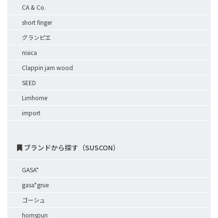
CA & Co.
short finger
グランピエ
nisica
Clappin jam wood
SEED
Limhome
import
ブランドから探す（SUSCON）
GASA*
gasa*grue
ゴーシュ
homspun