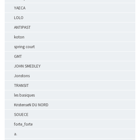
YAECA
LOLO
ANTIPAST
koton
spring court
GMT
JOHN SMEDLEY
Jonstons
TRANSIT
les basiques
KristenseN DU NORD
SOUECE
forte_forte
a.