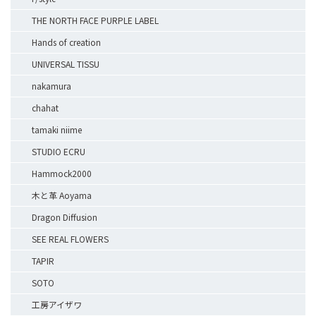
THE NORTH FACE PURPLE LABEL
Hands of creation
UNIVERSAL TISSU
nakamura
chahat
tamaki niime
STUDIO ECRU
Hammock2000
木と革 Aoyama
Dragon Diffusion
SEE REAL FLOWERS
TAPIR
SOTO
工房アイザワ