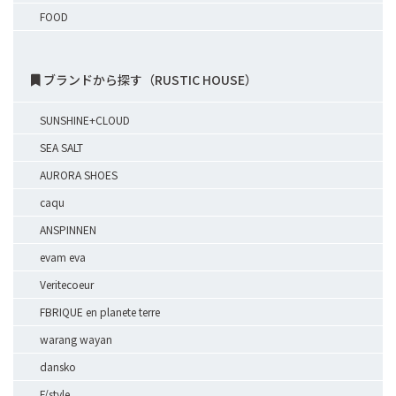
FOOD
ブランドから探す（RUSTIC HOUSE）
SUNSHINE+CLOUD
SEA SALT
AURORA SHOES
caqu
ANSPINNEN
evam eva
Veritecoeur
FBRIQUE en planete terre
warang wayan
dansko
F/style