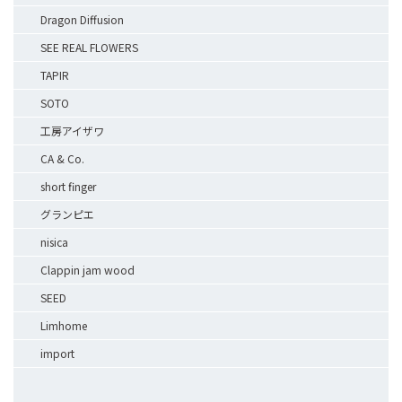
Dragon Diffusion
SEE REAL FLOWERS
TAPIR
SOTO
工房アイザワ
CA & Co.
short finger
グランピエ
nisica
Clappin jam wood
SEED
Limhome
import