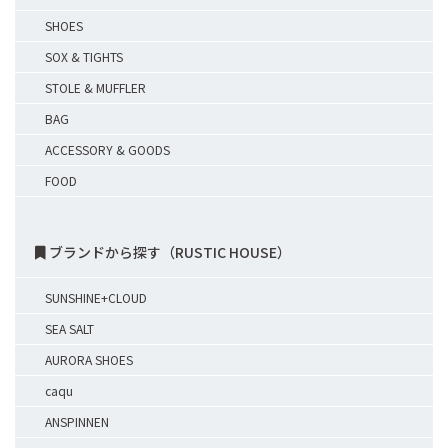
SHOES
SOX & TIGHTS
STOLE & MUFFLER
BAG
ACCESSORY & GOODS
FOOD
ブランドから探す（RUSTIC HOUSE）
SUNSHINE+CLOUD
SEA SALT
AURORA SHOES
caqu
ANSPINNEN