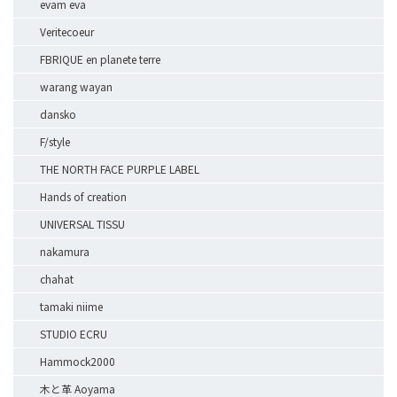
evam eva
Veritecoeur
FBRIQUE en planete terre
warang wayan
dansko
F/style
THE NORTH FACE PURPLE LABEL
Hands of creation
UNIVERSAL TISSU
nakamura
chahat
tamaki niime
STUDIO ECRU
Hammock2000
木と革 Aoyama