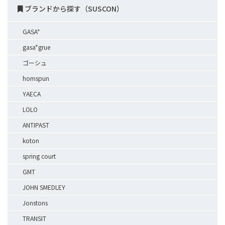
ブランドから探す（SUSCON）
GASA*
gasa*grue
ゴーシュ
homspun
YAECA
LOLO
ANTIPAST
koton
spring court
GMT
JOHN SMEDLEY
Jonstons
TRANSIT