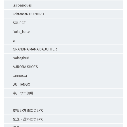
les basiques
KristenseN DU NORD
SOUECE
forte_forte
a.
GRANDMA MAMA DAUGHTER
babaghuri
AURORA SHOES
tannossa
DU_TANGO
中川ワニ珈琲
支払い方法について
配送・送料について