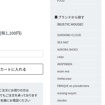
FOOD
ブランドから探す
（RUSTIC HOUSE）
(税1,100円)
SUNSHINE+CLOUD
SEA SALT
AURORA SHOES
caqu
ANSPINNEN
evam eva
Veritecoeur
FBRIQUE en planete terre
warang wayan
dansko