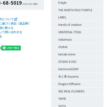
F/style
THE NORTH FACE PURPLE
LABEL
方について
に基づく表記（返品等）
Hands of creation
達に教える
UNIVERSAL TISSU
いて問い合わせる
る
nakamura
chahat
tamaki niime
STUDIO ECRU
Hammock2000
木と革 Aoyama
Dragon Diffusion
SEE REAL FLOWERS
TAPIR
SOTO