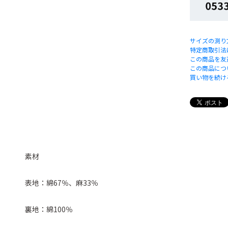
サイズの測り
特定商取引法
この商品を友
この商品につ
買い物を続け
素材
表地：綿67％、麻33％
裏地：綿100％