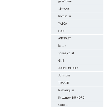
gasa*grue
ゴーシュ
homspun
YAECA
LOLO
ANTIPAST
koton
spring court
GMT
JOHN SMEDLEY
Jonstons
TRANSIT
les basiques
KristenseN DU NORD
SOUECE