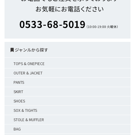
ジャンルから探す
TOPS & ONEPIECE
OUTER & JACKET
PANTS
SKIRT
SHOES
SOX & TIGHTS
STOLE & MUFFLER
BAG