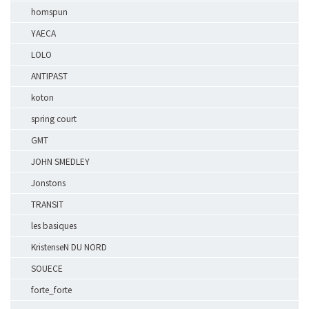
homspun
YAECA
LOLO
ANTIPAST
koton
spring court
GMT
JOHN SMEDLEY
Jonstons
TRANSIT
les basiques
KristenseN DU NORD
SOUECE
forte_forte