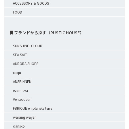
ACCESSORY & GOODS
FOOD
ブランドから探す（RUSTIC HOUSE）
SUNSHINE+CLOUD
SEA SALT
AURORA SHOES
caqu
ANSPINNEN
evam eva
Veritecoeur
FBRIQUE en planete terre
warang wayan
dansko