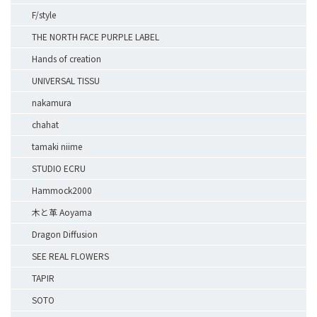
F/style
THE NORTH FACE PURPLE LABEL
Hands of creation
UNIVERSAL TISSU
nakamura
chahat
tamaki niime
STUDIO ECRU
Hammock2000
木と革 Aoyama
Dragon Diffusion
SEE REAL FLOWERS
TAPIR
SOTO