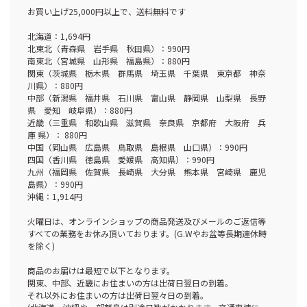
お買い上げ25,000円以上で、送料無料です
北海道：1,694円
北東北（青森県 岩手県 秋田県）：990円
南東北（宮城県 山形県 福島県）：880円
関東（茨城県 栃木県 群馬県 埼玉県 千葉県 東京都 神奈
川県）：880円
中部（新潟県 福井県 石川県 富山県 静岡県 山梨県 長野
県 愛知 岐阜県）：880円
近畿（三重県 和歌山県 滋賀県 奈良県 京都府 大阪府 兵
庫 県）： 880円
中国（岡山県 広島県 鳥取県 島根県 山口県）：990円
四国（香川県 徳島県 愛媛県 高知県）：990円
九州（福岡県 佐賀県 長崎県 大分県 熊本県 宮崎県 鹿児
島県）：990円
沖縄：1,914円
火曜日は、オンラインショップの商品発送及びメールのご返信等
すべての業務をお休み頂いております。(G.Wやお盆等長期連休時
を除く)
商品のお届けは最短で以下となります。
関東、中部、近畿にお住まいの方は出荷日翌日の到着。
それ以外にお住まいの方は出荷日翌々日の到着。