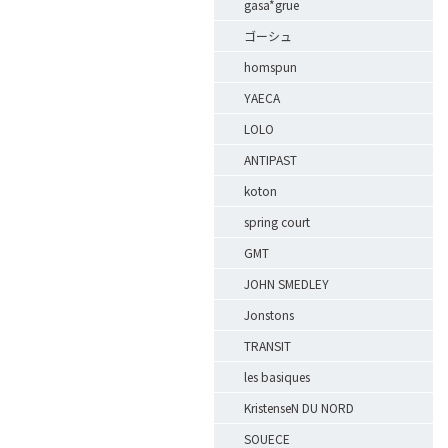
gasa*grue
ゴーシュ
homspun
YAECA
LOLO
ANTIPAST
koton
spring court
GMT
JOHN SMEDLEY
Jonstons
TRANSIT
les basiques
KristenseN DU NORD
SOUECE