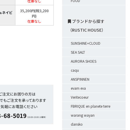
FOOD
在庫なし
35,200円(税3,200
ュネイビ
円)
ブランドから探す
在庫なし
（RUSTIC HOUSE）
SUNSHINE+CLOUD
SEA SALT
AURORA SHOES
caqu
ANSPINNEN
evam eva
Veritecoeur
FBRIQUE en planete terre
warang wayan
dansko