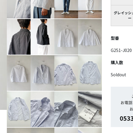
グレイッシ
ー
型番
G251-J020
購入数
Soldout