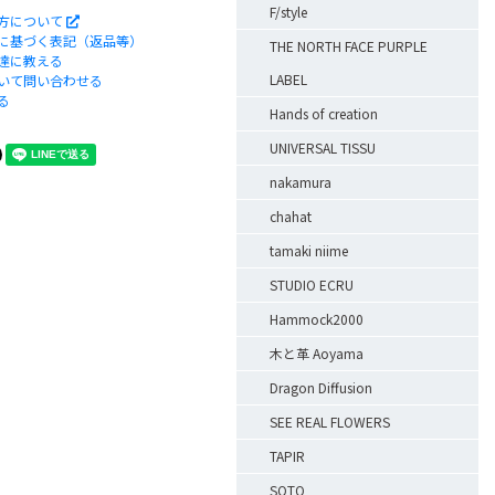
F/style
方について
に基づく表記（返品等）
THE NORTH FACE PURPLE
達に教える
LABEL
いて問い合わせる
る
Hands of creation
UNIVERSAL TISSU
nakamura
chahat
tamaki niime
STUDIO ECRU
Hammock2000
木と革 Aoyama
Dragon Diffusion
SEE REAL FLOWERS
TAPIR
SOTO