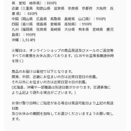
県 愛知 岐阜県）：880円
近畿（三重県 和歌山県 滋賀県 奈良県 京都府 大阪府 兵
庫 県）： 880円
中国（岡山県 広島県 鳥取県 島根県 山口県）：990円
四国（香川県 徳島県 愛媛県 高知県）：990円
九州（福岡県 佐賀県 長崎県 大分県 熊本県 宮崎県 鹿児
島県）：990円
沖縄：1,914円
火曜日は、オンラインショップの商品発送及びメールのご返信等
すべての業務をお休み頂いております。(G.Wやお盆等長期連休時
を除く)
商品のお届けは最短で以下となります。
関東、中部、近畿にお住まいの方は出荷日翌日の到着。
それ以外にお住まいの方は出荷日翌々日の到着。
(北海道、沖縄や一部離島は別途日数がかかります。交通事情に
より上記より遅れる場合がございます。)
お受け取り日時にご指定がある場合は発送可能日より上記の発送
日数
及びお休みの期間を加味してお選びくださいますようお願い致し
ます。