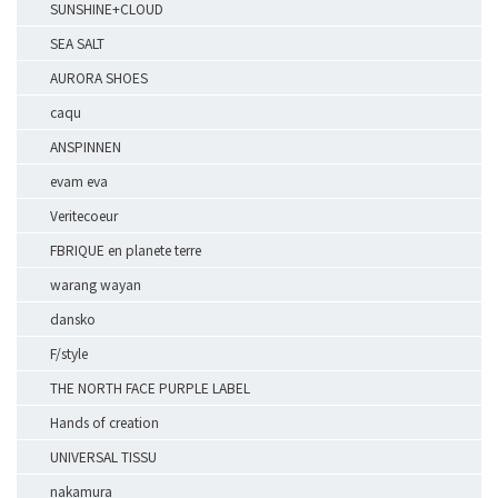
SUNSHINE+CLOUD
SEA SALT
AURORA SHOES
caqu
ANSPINNEN
evam eva
Veritecoeur
FBRIQUE en planete terre
warang wayan
dansko
F/style
THE NORTH FACE PURPLE LABEL
Hands of creation
UNIVERSAL TISSU
nakamura