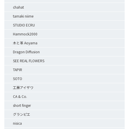
chahat
tamaki niime
STUDIO ECRU
Hammock2000
木と革 Aoyama
Dragon Diffusion
SEE REAL FLOWERS
TAPIR
SOTO
工房アイザワ
CA & Co.
short finger
グランピエ
nisica