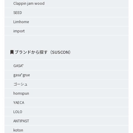
Clappin jam wood
SEED
Limhome
import
ブランドから探す（SUSCON）
GASA*
gasa*grue
ゴーシュ
homspun
YAECA
LOLO
ANTIPAST
koton