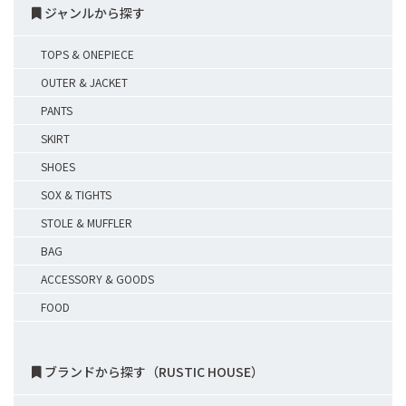
ジャンルから探す
TOPS & ONEPIECE
OUTER & JACKET
PANTS
SKIRT
SHOES
SOX & TIGHTS
STOLE & MUFFLER
BAG
ACCESSORY & GOODS
FOOD
ブランドから探す（RUSTIC HOUSE）