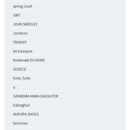
spring court
GMT
JOHN SMEDLEY
Jonstons
TRANSIT
les basiques
KristenseN DU NORD
SOUECE
forte_forte
a.
GRANDMA MAMA DAUGHTER
babaghuri
AURORA SHOES
tannossa