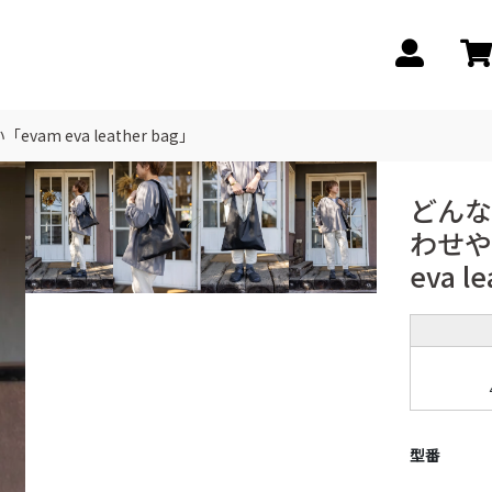
m eva leather bag」
どんな
わせや
eva l
型番