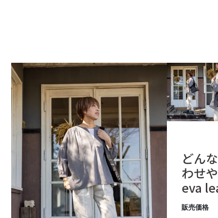
どんな
わせや
eva l
販売価格