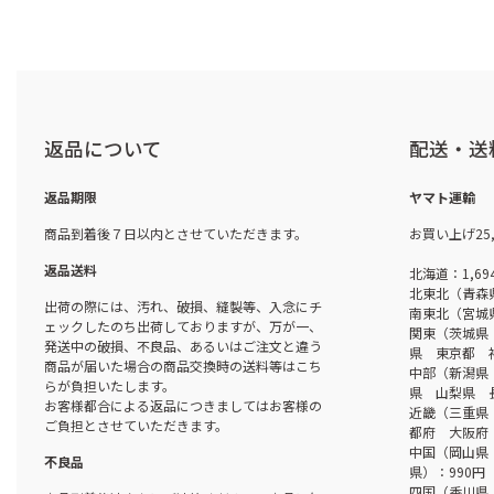
返品について
配送・送
返品期限
ヤマト運輸
商品到着後７日以内とさせていただきます。
お買い上げ25
返品送料
北海道：1,69
北東北（青森
出荷の際には、汚れ、破損、縫製等、入念にチ
南東北（宮城
ェックしたのち出荷しておりますが、万が一、
関東（茨城県
発送中の破損、不良品、あるいはご注文と違う
県 東京都 
商品が届いた場合の商品交換時の送料等はこち
中部（新潟県
らが負担いたします。
県 山梨県 
お客様都合による返品につきましてはお客様の
近畿（三重県
ご負担とさせていただきます。
都府 大阪府 
中国（岡山県
不良品
県）：990円
四国（香川県