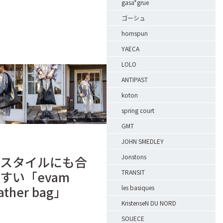
gasa*grue
ゴーシュ
homspun
YAECA
LOLO
ANTIPAST
koton
spring court
GMT
JOHN SMEDLEY
Jonstons
スタイルにも合
すい「evam
TRANSIT
eather bag」
les basiques
KristenseN DU NORD
SOUECE