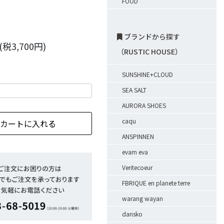
FOOD
ブランドから探す
(税3,700円)
（RUSTIC HOUSE）
SUNSHINE+CLOUD
SEA SALT
AURORA SHOES
caqu
ANSPINNEN
evam eva
Veritecoeur
FBRIQUE en planete terre
warang wayan
dansko