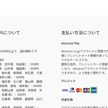
料について
支払い方法について
Amazon Pay
,000円以上で、送料無料です
Amazon.co.jpアカウントに登録
報とクレジットカード情報を使って
4円
できるサービスです。
県 岩手県 秋田県）：990円
面倒な住所、クレジットカード登録
県 山形県 福島県）：880円
くなり、Amazonアカウントでの
 栃木県 群馬県 埼玉県 千葉
りますので、より安全で便利です。
神奈川県）：880円
クレジット
 福井県 石川県 富山県 静岡
長野県 愛知 岐阜県）：880円
 和歌山県 滋賀県 奈良県 京
兵庫 県）： 880円
 広島県 鳥取県 島根県 山口
代金引換
 徳島県 愛媛県 高知県）：
クロネコヤマトの代金引換サービス