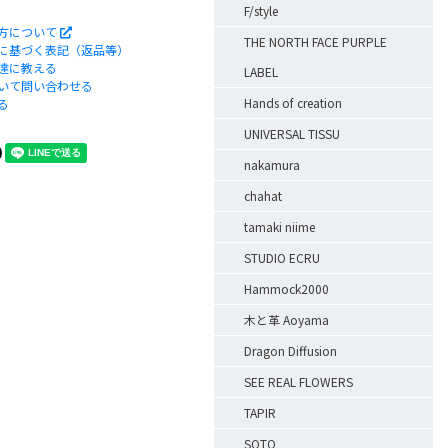
F/style
方について
THE NORTH FACE PURPLE
に基づく表記（返品等）
達に教える
LABEL
いて問い合わせる
Hands of creation
る
UNIVERSAL TISSU
nakamura
chahat
tamaki niime
STUDIO ECRU
Hammock2000
木と革 Aoyama
Dragon Diffusion
SEE REAL FLOWERS
TAPIR
SOTO