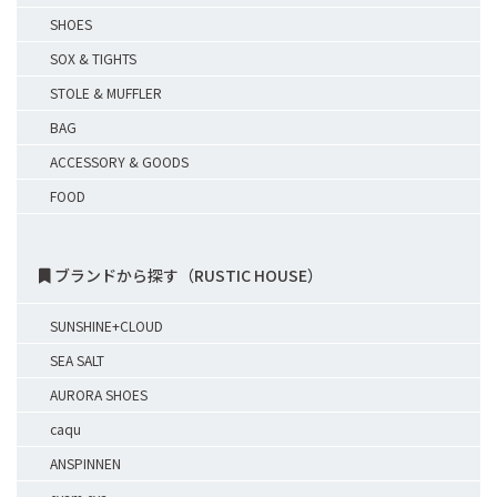
SHOES
SOX & TIGHTS
STOLE & MUFFLER
BAG
ACCESSORY & GOODS
FOOD
ブランドから探す（RUSTIC HOUSE）
SUNSHINE+CLOUD
SEA SALT
AURORA SHOES
caqu
ANSPINNEN