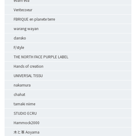
evam eva
Veritecoeur
FBRIQUE en planete terre
warang wayan
dansko
F/style
THE NORTH FACE PURPLE LABEL
Hands of creation
UNIVERSAL TISSU
nakamura
chahat
tamaki niime
STUDIO ECRU
Hammock2000
木と革 Aoyama