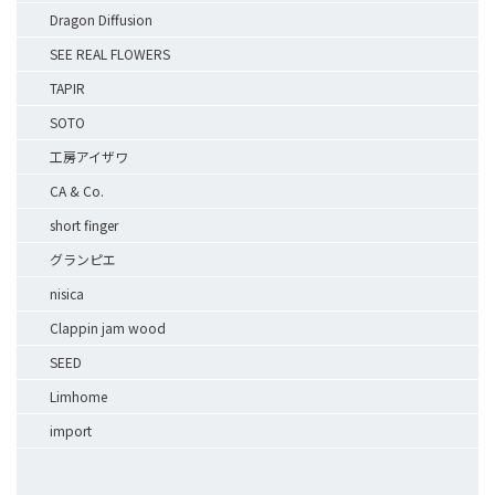
Dragon Diffusion
SEE REAL FLOWERS
TAPIR
SOTO
工房アイザワ
CA & Co.
short finger
グランピエ
nisica
Clappin jam wood
SEED
Limhome
import