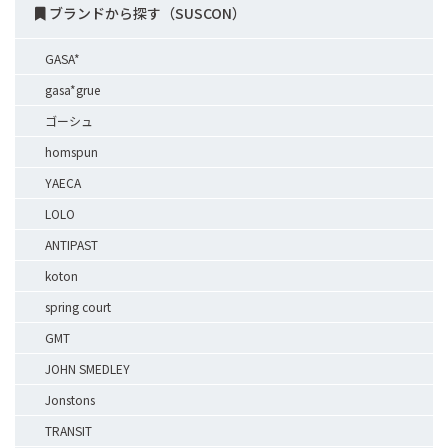
ブランドから探す（SUSCON）
GASA*
gasa*grue
ゴーシュ
homspun
YAECA
LOLO
ANTIPAST
koton
spring court
GMT
JOHN SMEDLEY
Jonstons
TRANSIT