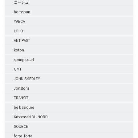
ゴーシュ
homspun
YAECA
LOLO
ANTIPAST
koton
spring court
GMT
JOHN SMEDLEY
Jonstons
TRANSIT
les basiques
KristenseN DU NORD
SOUECE
forte_forte