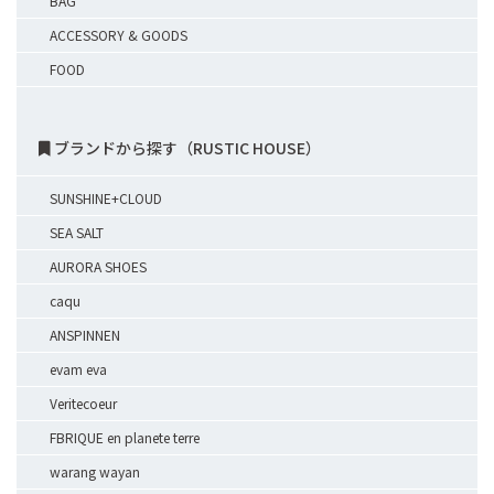
BAG
ACCESSORY & GOODS
FOOD
ブランドから探す（RUSTIC HOUSE）
SUNSHINE+CLOUD
SEA SALT
AURORA SHOES
caqu
ANSPINNEN
evam eva
Veritecoeur
FBRIQUE en planete terre
warang wayan