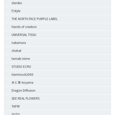
dansko
F/style
THE NORTH FACE PURPLE LABEL
Hands of creation
UNIVERSAL TISSU
nakamura
chahat
tamaki niime
STUDIO ECRU
Hammock2000
木と革 Aoyama
Dragon Diffusion
SEE REAL FLOWERS
TAPIR
SOTO