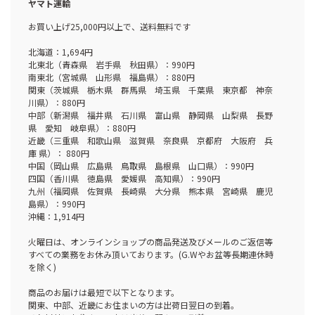
ヤマト運輸
お買い上げ25,000円以上で、送料無料です
北海道：1,694円
北東北（青森県 岩手県 秋田県）：990円
南東北（宮城県 山形県 福島県）：880円
関東（茨城県 栃木県 群馬県 埼玉県 千葉県 東京都 神奈
川県）：880円
中部（新潟県 福井県 石川県 富山県 静岡県 山梨県 長野
県 愛知 岐阜県）：880円
近畿（三重県 和歌山県 滋賀県 奈良県 京都府 大阪府 兵
庫 県）： 880円
中国（岡山県 広島県 鳥取県 島根県 山口県）：990円
四国（香川県 徳島県 愛媛県 高知県）：990円
九州（福岡県 佐賀県 長崎県 大分県 熊本県 宮崎県 鹿児
島県）：990円
沖縄：1,914円
火曜日は、オンラインショップの商品発送及びメールのご返信等
すべての業務をお休み頂いております。(G.Wやお盆等長期連休時
を除く)
商品のお届けは最短で以下となります。
関東、中部、近畿にお住まいの方は出荷日翌日の到着。