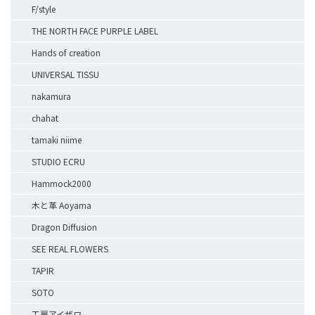
F/style
THE NORTH FACE PURPLE LABEL
Hands of creation
UNIVERSAL TISSU
nakamura
chahat
tamaki niime
STUDIO ECRU
Hammock2000
木と革 Aoyama
Dragon Diffusion
SEE REAL FLOWERS
TAPIR
SOTO
工房アイザワ