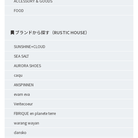
ACCESSORY & GOODS
FOOD
ブランドから探す（RUSTIC HOUSE）
SUNSHINE+CLOUD
SEA SALT
AURORA SHOES
caqu
ANSPINNEN
evam eva
Veritecoeur
FBRIQUE en planete terre
warang wayan
dansko