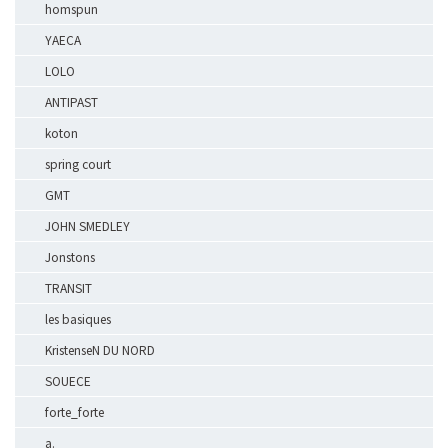
homspun
YAECA
LOLO
ANTIPAST
koton
spring court
GMT
JOHN SMEDLEY
Jonstons
TRANSIT
les basiques
KristenseN DU NORD
SOUECE
forte_forte
a.