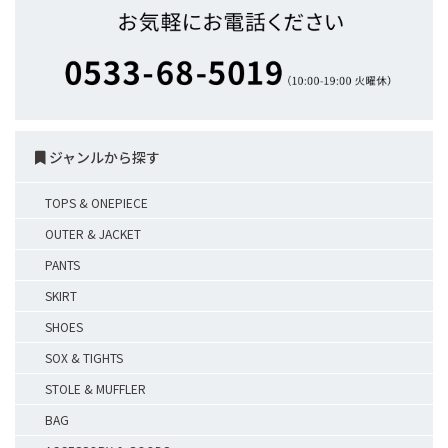
ジャンルから探す
TOPS & ONEPIECE
OUTER & JACKET
PANTS
SKIRT
SHOES
SOX & TIGHTS
STOLE & MUFFLER
BAG