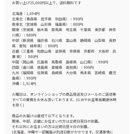
お買い上げ25,000円以上で、送料無料です
北海道：1,694円
北東北（青森県 岩手県 秋田県）：990円
南東北（宮城県 山形県 福島県）：880円
関東（茨城県 栃木県 群馬県 埼玉県 千葉県 東京都 神奈
川県）：880円
中部（新潟県 福井県 石川県 富山県 静岡県 山梨県 長野
県 愛知 岐阜県）：880円
近畿（三重県 和歌山県 滋賀県 奈良県 京都府 大阪府 兵
庫 県）： 880円
中国（岡山県 広島県 鳥取県 島根県 山口県）：990円
四国（香川県 徳島県 愛媛県 高知県）：990円
九州（福岡県 佐賀県 長崎県 大分県 熊本県 宮崎県 鹿児
島県）：990円
沖縄：1,914円
火曜日は、オンラインショップの商品発送及びメールのご返信等
すべての業務をお休み頂いております。(G.Wやお盆等長期連休時
を除く)
商品のお届けは最短で以下となります。
関東、中部、近畿にお住まいの方は出荷日翌日の到着。
それ以外にお住まいの方は出荷日翌々日の到着。
(北海道、沖縄や一部離島は別途日数がかかります。交通事情に