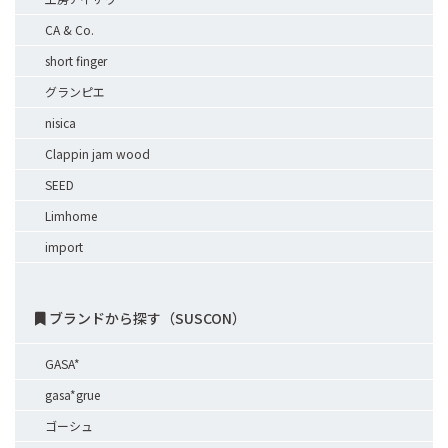
CA & Co.
short finger
グランピエ
nisica
Clappin jam wood
SEED
Limhome
import
ブランドから探す（SUSCON）
GASA*
gasa*grue
ゴーシュ