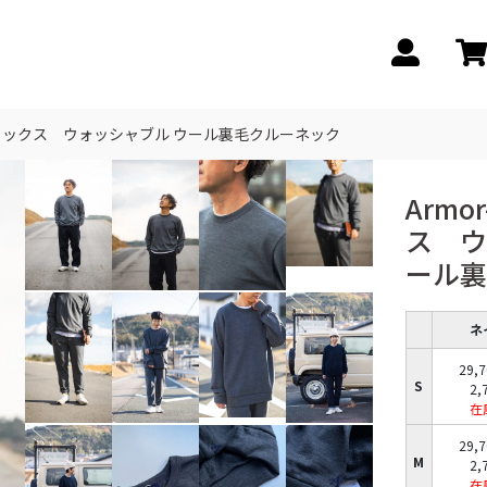
 ユニセックス ウォッシャブル ウール裏毛クルーネック
Armo
ス ウ
ール裏
ネ
29,
S
2,
在
29,
M
2,
在