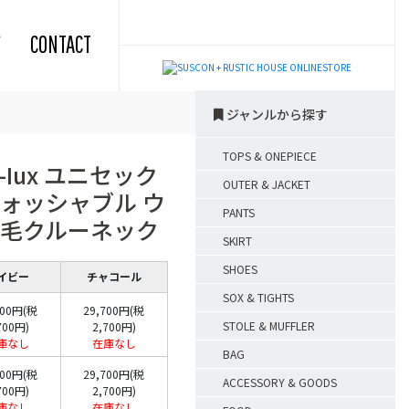
CONTACT
ジャンルから探す
TOPS & ONEPIECE
r-Iux ユニセック
OUTER & JACKET
ォッシャブル ウ
PANTS
毛クルーネック
SKIRT
SHOES
イビー
チャコール
SOX & TIGHTS
700円(税
29,700円(税
STOLE & MUFFLER
700円)
2,700円)
庫なし
在庫なし
BAG
700円(税
29,700円(税
ACCESSORY & GOODS
700円)
2,700円)
庫なし
在庫なし