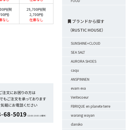
FOOD
700円(税
29,700円(税
700円)
2,700円)
庫なし
在庫なし
ブランドから探す
（RUSTIC HOUSE）
SUNSHINE+CLOUD
SEA SALT
AURORA SHOES
caqu
ANSPINNEN
evam eva
Veritecoeur
FBRIQUE en planete terre
warang wayan
dansko