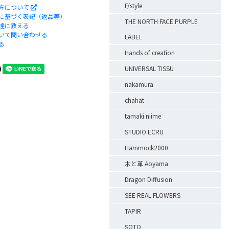
F/style
方について
に基づく表記（返品等）
THE NORTH FACE PURPLE
達に教える
いて問い合わせる
LABEL
る
Hands of creation
UNIVERSAL TISSU
nakamura
chahat
tamaki niime
STUDIO ECRU
Hammock2000
木と革 Aoyama
Dragon Diffusion
SEE REAL FLOWERS
TAPIR
SOTO