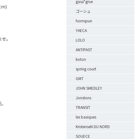
gasa*grue
cm)
ゴーシュ
homspun
YAECA
ませ。
LOLO
ANTIPAST
koton
spring court
GMT
JOHN SMEDLEY
Jonstons
毛、
TRANSIT
les basiques
KristenseN DU NORD
SOUECE