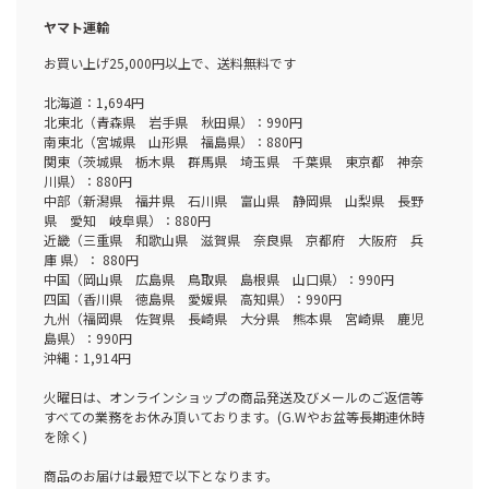
ヤマト運輸
お買い上げ25,000円以上で、送料無料です
北海道：1,694円
北東北（青森県 岩手県 秋田県）：990円
南東北（宮城県 山形県 福島県）：880円
関東（茨城県 栃木県 群馬県 埼玉県 千葉県 東京都 神奈
川県）：880円
中部（新潟県 福井県 石川県 富山県 静岡県 山梨県 長野
県 愛知 岐阜県）：880円
近畿（三重県 和歌山県 滋賀県 奈良県 京都府 大阪府 兵
庫 県）： 880円
中国（岡山県 広島県 鳥取県 島根県 山口県）：990円
四国（香川県 徳島県 愛媛県 高知県）：990円
九州（福岡県 佐賀県 長崎県 大分県 熊本県 宮崎県 鹿児
島県）：990円
沖縄：1,914円
火曜日は、オンラインショップの商品発送及びメールのご返信等
すべての業務をお休み頂いております。(G.Wやお盆等長期連休時
を除く)
商品のお届けは最短で以下となります。