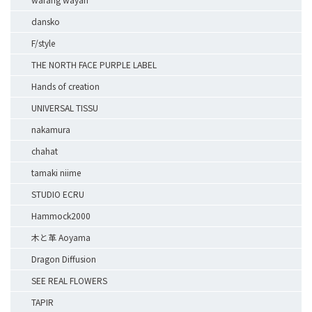
dansko
F/style
THE NORTH FACE PURPLE LABEL
Hands of creation
UNIVERSAL TISSU
nakamura
chahat
tamaki niime
STUDIO ECRU
Hammock2000
木と革 Aoyama
Dragon Diffusion
SEE REAL FLOWERS
TAPIR