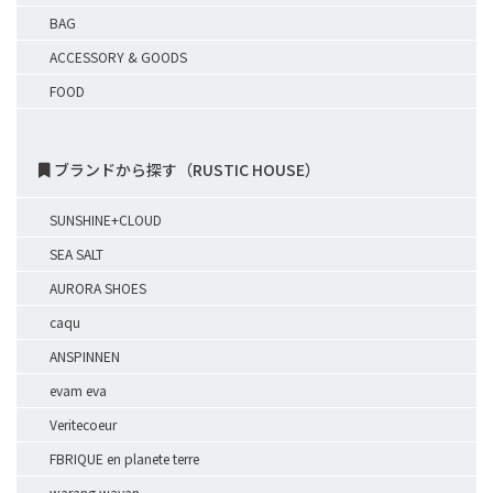
BAG
ACCESSORY & GOODS
FOOD
ブランドから探す（RUSTIC HOUSE）
SUNSHINE+CLOUD
SEA SALT
AURORA SHOES
caqu
ANSPINNEN
evam eva
Veritecoeur
FBRIQUE en planete terre
warang wayan