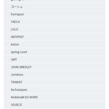
ゴーシュ
homspun
YAECA
LOLO
ANTIPAST
koton
spring court
GMT
JOHN SMEDLEY
Jonstons
TRANSIT
les basiques
KristenseN DU NORD
SOUECE