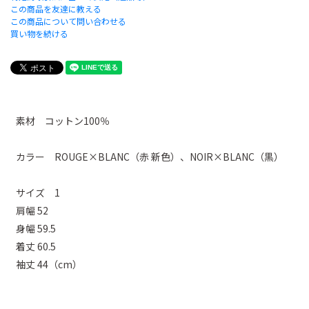
この商品を友達に教える
この商品について問い合わせる
買い物を続ける
素材 コットン100％
カラー ROUGE×BLANC（赤 新色）、NOIR×BLANC（黒）
サイズ 1
肩幅 52
身幅 59.5
着丈 60.5
袖丈 44（cm）