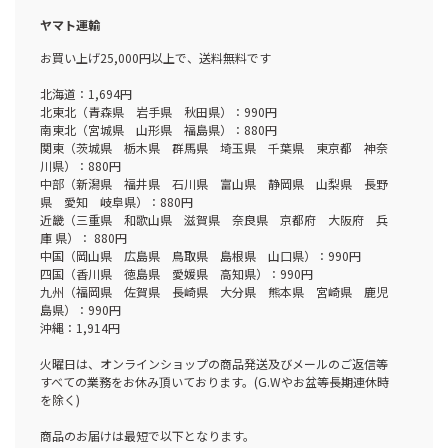
ヤマト運輸
お買い上げ25,000円以上で、送料無料です
北海道：1,694円
北東北（青森県 岩手県 秋田県）：990円
南東北（宮城県 山形県 福島県）：880円
関東（茨城県 栃木県 群馬県 埼玉県 千葉県 東京都 神奈
川県）：880円
中部（新潟県 福井県 石川県 富山県 静岡県 山梨県 長野
県 愛知 岐阜県）：880円
近畿（三重県 和歌山県 滋賀県 奈良県 京都府 大阪府 兵
庫 県）： 880円
中国（岡山県 広島県 鳥取県 島根県 山口県）：990円
四国（香川県 徳島県 愛媛県 高知県）：990円
九州（福岡県 佐賀県 長崎県 大分県 熊本県 宮崎県 鹿児
島県）：990円
沖縄：1,914円
火曜日は、オンラインショップの商品発送及びメールのご返信等
すべての業務をお休み頂いております。(G.Wやお盆等長期連休時
を除く)
商品のお届けは最短で以下となります。