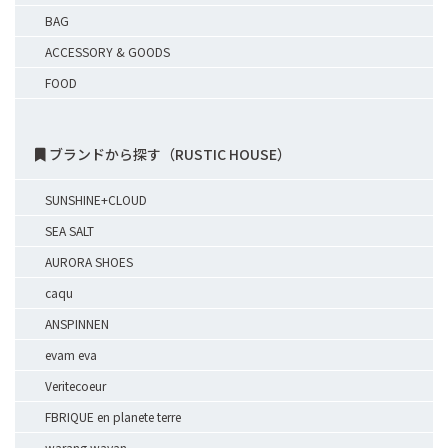
BAG
ACCESSORY & GOODS
FOOD
ブランドから探す（RUSTIC HOUSE）
SUNSHINE+CLOUD
SEA SALT
AURORA SHOES
caqu
ANSPINNEN
evam eva
Veritecoeur
FBRIQUE en planete terre
warang wayan