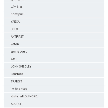
ゴーシュ
homspun
YAECA
LOLO
ANTIPAST
koton
spring court
GMT
JOHN SMEDLEY
Jonstons
TRANSIT
les basiques
KristenseN DU NORD
SOUECE