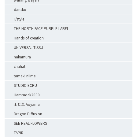
dansko
F/style
THE NORTH FACE PURPLE LABEL
Hands of creation
UNIVERSAL TISSU
nakamura
chahat
tamaki niime
STUDIO ECRU
Hammock2000
木と革 Aoyama
Dragon Diffusion
SEE REAL FLOWERS
TAPIR