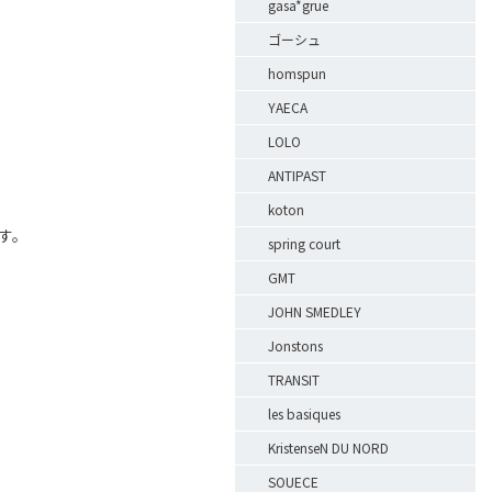
gasa*grue
ゴーシュ
homspun
YAECA
LOLO
ANTIPAST
koton
す。
spring court
GMT
JOHN SMEDLEY
Jonstons
TRANSIT
les basiques
KristenseN DU NORD
SOUECE