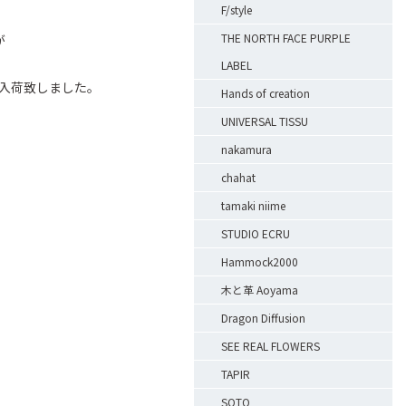
F/style
THE NORTH FACE PURPLE
が
LABEL
にも入荷致しました。
Hands of creation
UNIVERSAL TISSU
nakamura
chahat
tamaki niime
STUDIO ECRU
Hammock2000
木と革 Aoyama
Dragon Diffusion
SEE REAL FLOWERS
TAPIR
SOTO