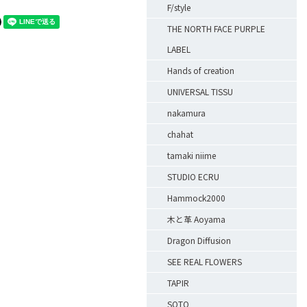
F/style
THE NORTH FACE PURPLE
LABEL
Hands of creation
UNIVERSAL TISSU
nakamura
chahat
tamaki niime
STUDIO ECRU
Hammock2000
木と革 Aoyama
Dragon Diffusion
SEE REAL FLOWERS
TAPIR
SOTO