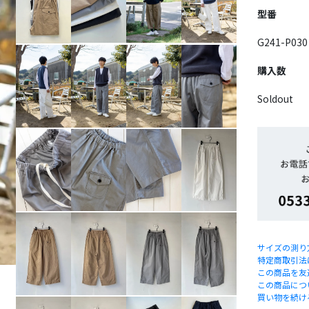
型番
G241-P030
購入数
Soldout
サイズの測り
特定商取引法
この商品を友
この商品につ
買い物を続け