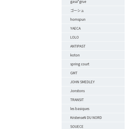
gasa*grue
ゴーシュ
homspun
YAECA
LOLO
ANTIPAST
koton
spring court
GMT
JOHN SMEDLEY
Jonstons
TRANSIT
les basiques
KristenseN DU NORD
SOUECE