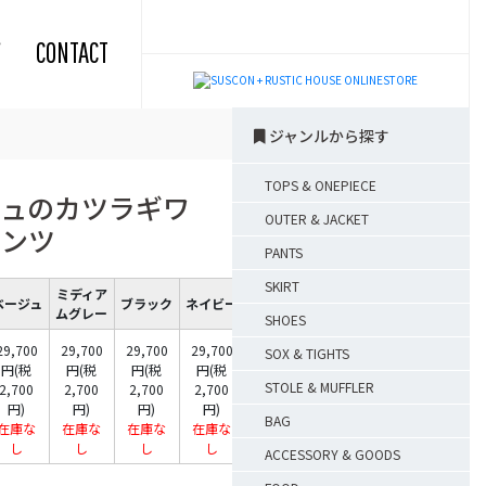
CONTACT
ジャンルから探す
TOPS & ONEPIECE
ュのカツラギワ
OUTER & JACKET
パンツ
PANTS
SKIRT
ミディア
ベージュ
ブラック
ネイビー
ムグレー
SHOES
29,700
29,700
29,700
29,700
SOX & TIGHTS
円(税
円(税
円(税
円(税
STOLE & MUFFLER
2,700
2,700
2,700
2,700
円)
円)
円)
円)
BAG
在庫な
在庫な
在庫な
在庫な
し
し
し
し
ACCESSORY & GOODS