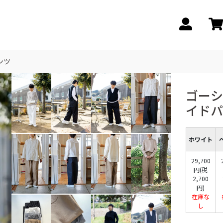
ンツ
ゴーシ
イド
ホワイト
29,700
円(税
2,700
円)
在庫な
し