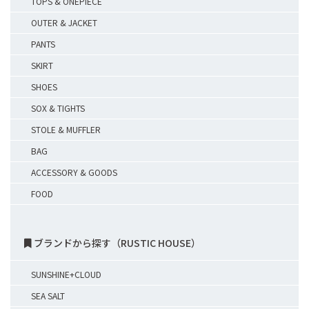
TOPS & ONEPIECE
OUTER & JACKET
PANTS
SKIRT
SHOES
SOX & TIGHTS
STOLE & MUFFLER
BAG
ACCESSORY & GOODS
FOOD
ブランドから探す（RUSTIC HOUSE）
SUNSHINE+CLOUD
SEA SALT