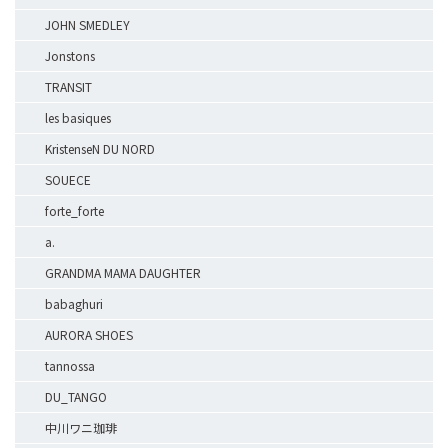
JOHN SMEDLEY
Jonstons
TRANSIT
les basiques
KristenseN DU NORD
SOUECE
forte_forte
a.
GRANDMA MAMA DAUGHTER
babaghuri
AURORA SHOES
tannossa
DU_TANGO
中川ワニ珈琲