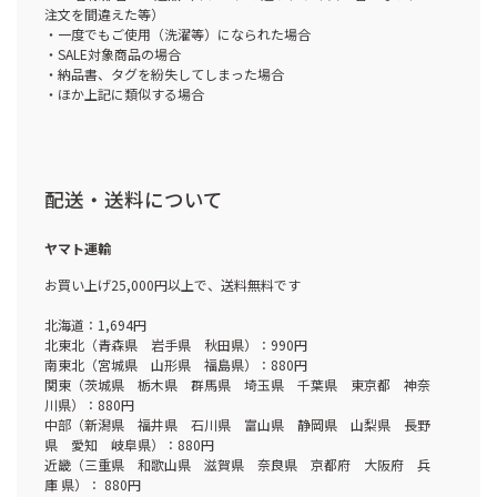
注文を間違えた等）
・一度でもご使用（洗濯等）になられた場合
・SALE対象商品の場合
・納品書、タグを紛失してしまった場合
・ほか上記に類似する場合
配送・送料について
ヤマト運輸
お買い上げ25,000円以上で、送料無料です
北海道：1,694円
北東北（青森県 岩手県 秋田県）：990円
南東北（宮城県 山形県 福島県）：880円
関東（茨城県 栃木県 群馬県 埼玉県 千葉県 東京都 神奈
川県）：880円
中部（新潟県 福井県 石川県 富山県 静岡県 山梨県 長野
県 愛知 岐阜県）：880円
近畿（三重県 和歌山県 滋賀県 奈良県 京都府 大阪府 兵
庫 県）： 880円