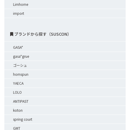
Limhome
import
ブランドから探す（SUSCON）
GASA*
gasa*grue
ゴーシュ
homspun
YAECA
LOLO
ANTIPAST
koton
spring court
GMT