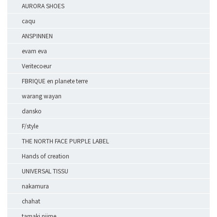
AURORA SHOES
caqu
ANSPINNEN
evam eva
Veritecoeur
FBRIQUE en planete terre
warang wayan
dansko
F/style
THE NORTH FACE PURPLE LABEL
Hands of creation
UNIVERSAL TISSU
nakamura
chahat
tamaki niime