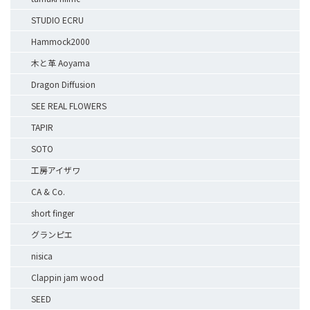
STUDIO ECRU
Hammock2000
木と革 Aoyama
Dragon Diffusion
SEE REAL FLOWERS
TAPIR
SOTO
工房アイザワ
CA & Co.
short finger
グランピエ
nisica
Clappin jam wood
SEED