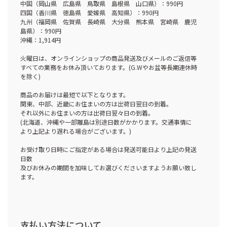
中国（岡山県 広島県 鳥取県 島根県 山口県）：990円
四国（香川県 徳島県 愛媛県 高知県）：990円
九州（福岡県 佐賀県 長崎県 大分県 熊本県 宮崎県 鹿児
島県）：990円
沖縄：1,914円
火曜日は、オンラインショップの商品発送及びメールのご返信等
すべての業務をお休み頂いております。(G.Wやお盆等長期連休時
を除く)
商品のお届けは最短で以下となります。
関東、中部、近畿にお住まいの方は出荷日翌日の到着。
それ以外にお住まいの方は出荷日翌々日の到着。
(北海道、沖縄や一部離島は別途日数がかかります。交通事情に
より上記より遅れる場合がございます。)
お受け取り日時にご指定がある場合は発送可能日より上記の発送
日数
及びお休みの期間を加味してお選びくださいますようお願い致し
ます。
支払い方法について