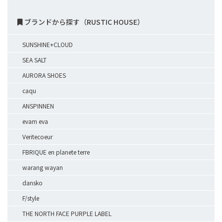
ブランドから探す（RUSTIC HOUSE）
SUNSHINE+CLOUD
SEA SALT
AURORA SHOES
caqu
ANSPINNEN
evam eva
Veritecoeur
FBRIQUE en planete terre
warang wayan
dansko
F/style
THE NORTH FACE PURPLE LABEL