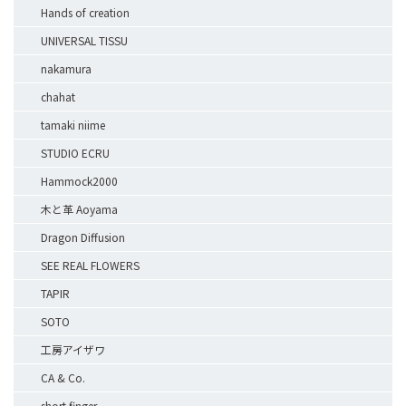
Hands of creation
UNIVERSAL TISSU
nakamura
chahat
tamaki niime
STUDIO ECRU
Hammock2000
木と革 Aoyama
Dragon Diffusion
SEE REAL FLOWERS
TAPIR
SOTO
工房アイザワ
CA & Co.
short finger