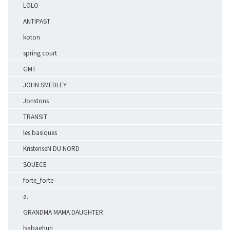
LOLO
ANTIPAST
koton
spring court
GMT
JOHN SMEDLEY
Jonstons
TRANSIT
les basiques
KristenseN DU NORD
SOUECE
forte_forte
a.
GRANDMA MAMA DAUGHTER
babaghuri