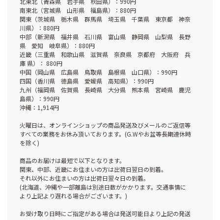
北東北（青森県 岩手県 秋田県）：990円
南東北（宮城県 山形県 福島県）：880円
関東（茨城県 栃木県 群馬県 埼玉県 千葉県 東京都 神奈
川県）：880円
中部（新潟県 福井県 石川県 富山県 静岡県 山梨県 長野
県 愛知 岐阜県）：880円
近畿（三重県 和歌山県 滋賀県 奈良県 京都府 大阪府 兵
庫 県）： 880円
中国（岡山県 広島県 鳥取県 島根県 山口県）：990円
四国（香川県 徳島県 愛媛県 高知県）：990円
九州（福岡県 佐賀県 長崎県 大分県 熊本県 宮崎県 鹿児
島県）：990円
沖縄：1,914円
火曜日は、オンラインショップの商品発送及びメールのご返信等
すべての業務をお休み頂いております。(G.Wやお盆等長期連休時
を除く)
商品のお届けは最短で以下となります。
関東、中部、近畿にお住まいの方は出荷日翌日の到着。
それ以外にお住まいの方は出荷日翌々日の到着。
(北海道、沖縄や一部離島は別途日数がかかります。交通事情に
より上記より遅れる場合がございます。)
お受け取り日時にご指定がある場合は発送可能日より上記の発送