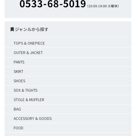
ジャンルから探す
TOPS & ONEPIECE
OUTER & JACKET
PANTS
SKIRT
SHOES
SOX & TIGHTS
STOLE & MUFFLER
BAG
ACCESSORY & GOODS
FOOD