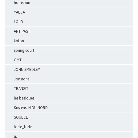
homspun
YAECA
LOLO
ANTIPAST
koton
spring court
GMT
JOHN SMEDLEY
Jonstons
TRANSIT
les basiques
KristenseN DU NORD
SOUECE
forte_forte
a.