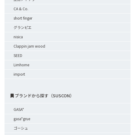
CA & Co.
short finger
グランピエ
nisica
Clappin jam wood
SEED
Limhome
import
ブランドから探す（SUSCON）
GASA*
gasa*grue
ゴーシュ