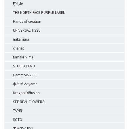
F/style
THE NORTH FACE PURPLE LABEL
Hands of creation
UNIVERSAL TISSU
nakamura
chahat
tamaki niime
STUDIO ECRU
Hammock2000
木と革 Aoyama
Dragon Diffusion
SEE REAL FLOWERS
TAPIR
SOTO
工房アイザワ