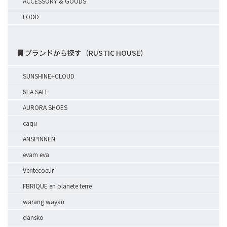
ACCESSORY & GOODS
FOOD
ブランドから探す（RUSTIC HOUSE）
SUNSHINE+CLOUD
SEA SALT
AURORA SHOES
caqu
ANSPINNEN
evam eva
Veritecoeur
FBRIQUE en planete terre
warang wayan
dansko