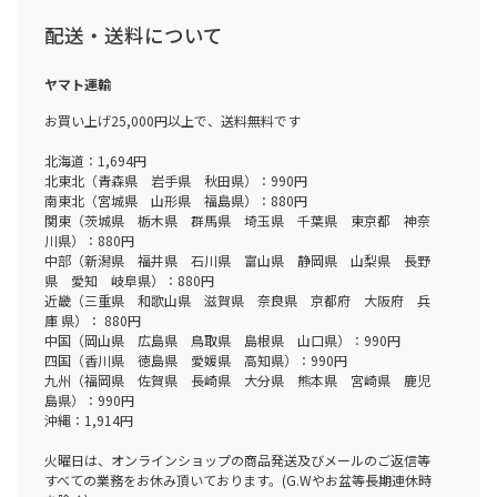
配送・送料について
ヤマト運輸
お買い上げ25,000円以上で、送料無料です
北海道：1,694円
北東北（青森県 岩手県 秋田県）：990円
南東北（宮城県 山形県 福島県）：880円
関東（茨城県 栃木県 群馬県 埼玉県 千葉県 東京都 神奈
川県）：880円
中部（新潟県 福井県 石川県 富山県 静岡県 山梨県 長野
県 愛知 岐阜県）：880円
近畿（三重県 和歌山県 滋賀県 奈良県 京都府 大阪府 兵
庫 県）： 880円
中国（岡山県 広島県 鳥取県 島根県 山口県）：990円
四国（香川県 徳島県 愛媛県 高知県）：990円
九州（福岡県 佐賀県 長崎県 大分県 熊本県 宮崎県 鹿児
島県）：990円
沖縄：1,914円
火曜日は、オンラインショップの商品発送及びメールのご返信等
すべての業務をお休み頂いております。(G.Wやお盆等長期連休時