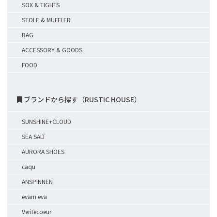
SOX & TIGHTS
STOLE & MUFFLER
BAG
ACCESSORY & GOODS
FOOD
ブランドから探す（RUSTIC HOUSE）
SUNSHINE+CLOUD
SEA SALT
AURORA SHOES
caqu
ANSPINNEN
evam eva
Veritecoeur