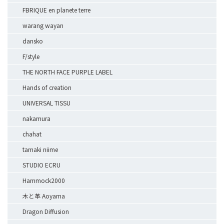
FBRIQUE en planete terre
warang wayan
dansko
F/style
THE NORTH FACE PURPLE LABEL
Hands of creation
UNIVERSAL TISSU
nakamura
chahat
tamaki niime
STUDIO ECRU
Hammock2000
木と革 Aoyama
Dragon Diffusion