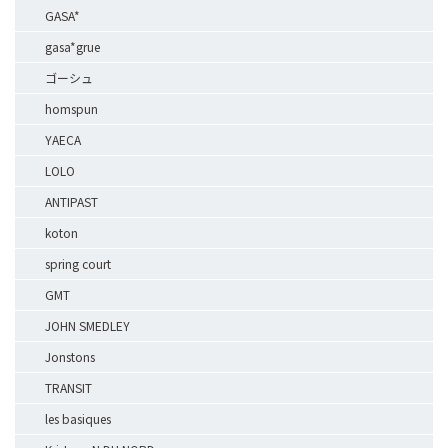
GASA*
gasa*grue
ゴーシュ
homspun
YAECA
LOLO
ANTIPAST
koton
spring court
GMT
JOHN SMEDLEY
Jonstons
TRANSIT
les basiques