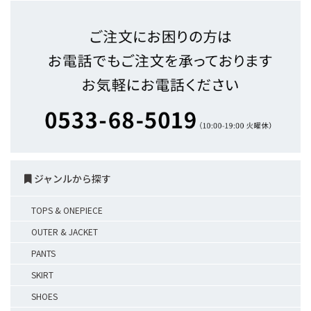
ジャンルから探す
TOPS & ONEPIECE
OUTER & JACKET
PANTS
SKIRT
SHOES