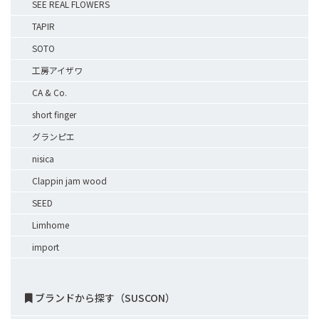
SEE REAL FLOWERS
TAPIR
SOTO
工房アイザワ
CA & Co.
short finger
グランピエ
nisica
Clappin jam wood
SEED
Limhome
import
ブランドから探す（SUSCON）