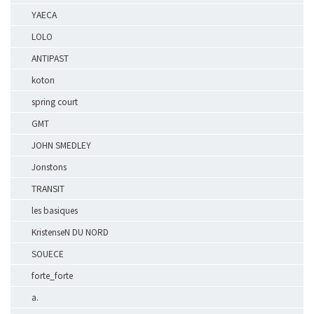
YAECA
LOLO
ANTIPAST
koton
spring court
GMT
JOHN SMEDLEY
Jonstons
TRANSIT
les basiques
KristenseN DU NORD
SOUECE
forte_forte
a.