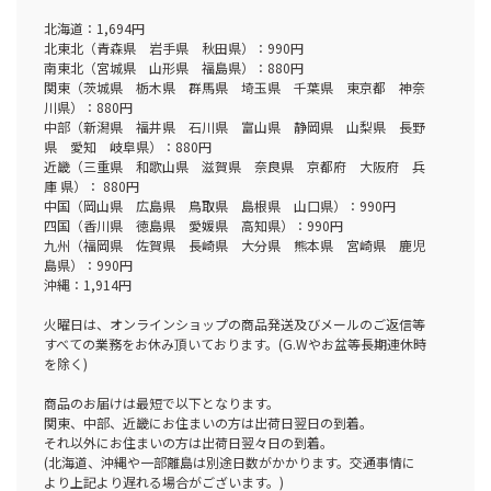
北海道：1,694円
北東北（青森県 岩手県 秋田県）：990円
南東北（宮城県 山形県 福島県）：880円
関東（茨城県 栃木県 群馬県 埼玉県 千葉県 東京都 神奈
川県）：880円
中部（新潟県 福井県 石川県 富山県 静岡県 山梨県 長野
県 愛知 岐阜県）：880円
近畿（三重県 和歌山県 滋賀県 奈良県 京都府 大阪府 兵
庫 県）： 880円
中国（岡山県 広島県 鳥取県 島根県 山口県）：990円
四国（香川県 徳島県 愛媛県 高知県）：990円
九州（福岡県 佐賀県 長崎県 大分県 熊本県 宮崎県 鹿児
島県）：990円
沖縄：1,914円
火曜日は、オンラインショップの商品発送及びメールのご返信等
すべての業務をお休み頂いております。(G.Wやお盆等長期連休時
を除く)
商品のお届けは最短で以下となります。
関東、中部、近畿にお住まいの方は出荷日翌日の到着。
それ以外にお住まいの方は出荷日翌々日の到着。
(北海道、沖縄や一部離島は別途日数がかかります。交通事情に
より上記より遅れる場合がございます。)