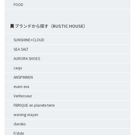
FOOD
ブランドから探す（RUSTIC HOUSE）
SUNSHINE+CLOUD
SEA SALT
AURORA SHOES
caqu
ANSPINNEN
evam eva
Veritecoeur
FBRIQUE en planete terre
warang wayan
dansko
F/style