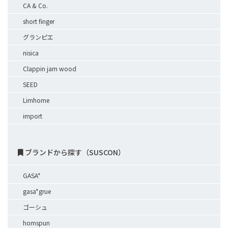
CA & Co.
short finger
グランピエ
nisica
Clappin jam wood
SEED
Limhome
import
ブランドから探す（SUSCON）
GASA*
gasa*grue
ゴーシュ
homspun