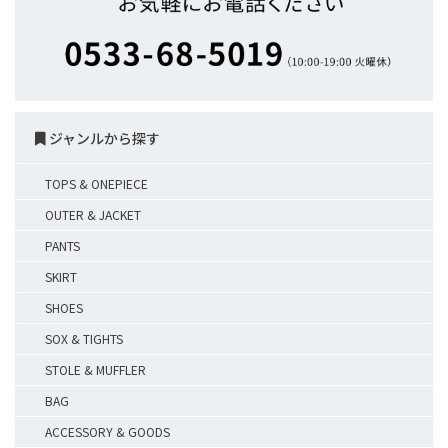
ジャンルから探す
TOPS & ONEPIECE
OUTER & JACKET
PANTS
SKIRT
SHOES
SOX & TIGHTS
STOLE & MUFFLER
BAG
ACCESSORY & GOODS