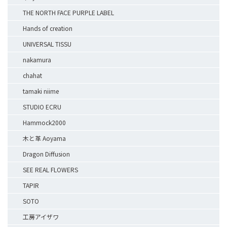
THE NORTH FACE PURPLE LABEL
Hands of creation
UNIVERSAL TISSU
nakamura
chahat
tamaki niime
STUDIO ECRU
Hammock2000
木と革 Aoyama
Dragon Diffusion
SEE REAL FLOWERS
TAPIR
SOTO
工房アイザワ