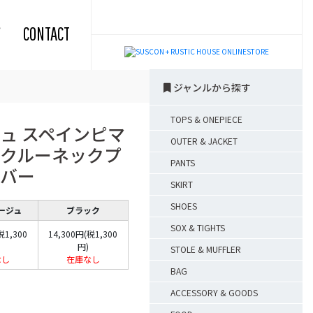
CONTACT
ジャンルから探す
TOPS & ONEPIECE
ュ スペインピマ
OUTER & JACKET
クルーネックプ
PANTS
バー
SKIRT
SHOES
ージュ
ブラック
SOX & TIGHTS
税1,300
14,300円(税1,300
円)
STOLE & MUFFLER
なし
在庫なし
BAG
ACCESSORY & GOODS