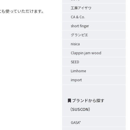
工房アイザワ
にも使っていただけます。
CA & Co.
short finger
グランピエ
nisica
Clappin jam wood
SEED
Limhome
import
ブランドから探す
（SUSCON）
GASA*