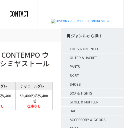
CONTACT
ジャンルから探す
TOPS & ONEPIECE
A CONTEMPO ウ
OUTER & JACKET
シミヤストール
PANTS
SKIRT
SHOES
ムグレー
チャコールグレー
SOX & TIGHTS
税5,400
59,400円(税5,400
円)
STOLE & MUFFLER
なし
在庫なし
BAG
ACCESSORY & GOODS