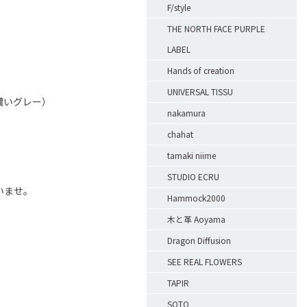
F/style
THE NORTH FACE PURPLE
LABEL
Hands of creation
UNIVERSAL TISSU
濃いグレー）
nakamura
chahat
tamaki niime
STUDIO ECRU
いませ。
Hammock2000
木と革 Aoyama
Dragon Diffusion
SEE REAL FLOWERS
TAPIR
SOTO