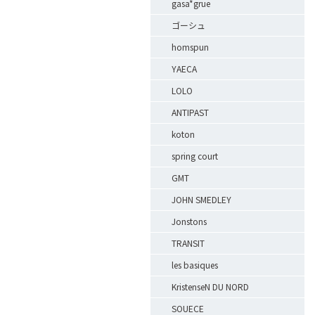
gasa*grue
ゴーシュ
homspun
YAECA
LOLO
ANTIPAST
koton
。
spring court
GMT
JOHN SMEDLEY
Jonstons
TRANSIT
les basiques
KristenseN DU NORD
SOUECE