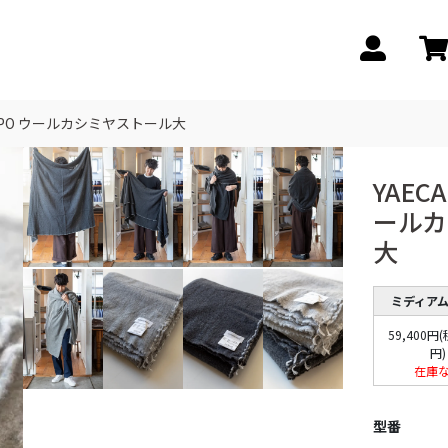
TEMPO ウールカシミヤストール大
YAEC
ールカ
大
ミディア
59,400円(
円)
在庫
型番