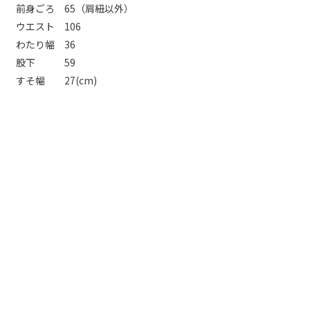
前身ごろ 65（肩紐以外）
ウエスト 106
わたり幅 36
股下 59
すそ幅 27(cm)