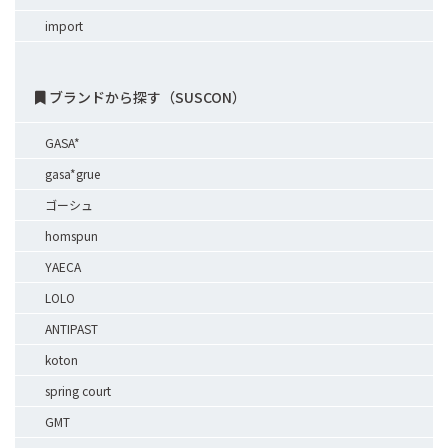
import
ブランドから探す（SUSCON）
GASA*
gasa*grue
ゴーシュ
homspun
YAECA
LOLO
ANTIPAST
koton
spring court
GMT