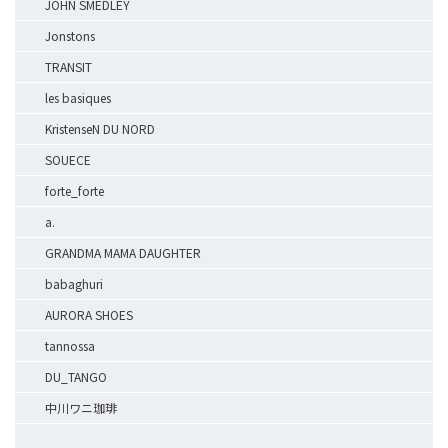
JOHN SMEDLEY
Jonstons
TRANSIT
les basiques
KristenseN DU NORD
SOUECE
forte_forte
a.
GRANDMA MAMA DAUGHTER
babaghuri
AURORA SHOES
tannossa
DU_TANGO
中川ワニ珈琲