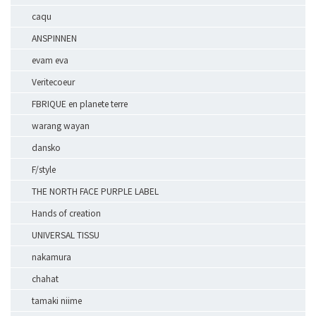
caqu
ANSPINNEN
evam eva
Veritecoeur
FBRIQUE en planete terre
warang wayan
dansko
F/style
THE NORTH FACE PURPLE LABEL
Hands of creation
UNIVERSAL TISSU
nakamura
chahat
tamaki niime