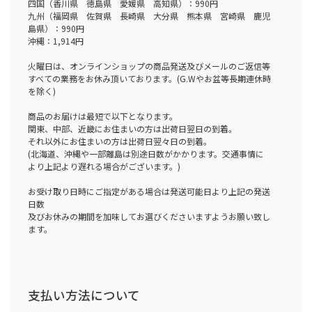
四国（香川県 徳島県 愛媛県 高知県）：990円
九州（福岡県 佐賀県 長崎県 大分県 熊本県 宮崎県 鹿児
島県）：990円
沖縄：1,914円
火曜日は、オンラインショップの商品発送及びメールのご返信等
すべての業務をお休み頂いております。(G.Wやお盆等長期連休時
を除く)
商品のお届けは最短で以下となります。
関東、中部、近畿にお住まいの方は出荷日翌日の到着。
それ以外にお住まいの方は出荷日翌々日の到着。
(北海道、沖縄や一部離島は別途日数がかかります。交通事情に
より上記より遅れる場合がございます。)
お受け取り日時にご指定がある場合は発送可能日より上記の発送
日数
及びお休みの期間を加味してお選びくださいますようお願い致し
ます。
支払い方法について