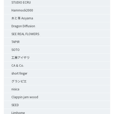
STUDIO ECRU
Hammock2000
木と革 Aoyama
Dragon Diffusion
SEE REAL FLOWERS
TAPIR
SOTO
工房アイザワ
CA & Co.
short finger
グランピエ
nisica
Clappin jam wood
SEED
Limhome