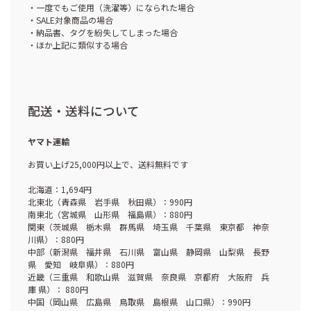
・一度でもご使用（洗濯等）になられた場合
・SALE対象商品の場合
・納品書、タグを紛失してしまった場合
・ほか上記に類似する場合
配送・送料について
ヤマト運輸
お買い上げ25,000円以上で、送料無料です
北海道：1,694円
北東北（青森県 岩手県 秋田県）：990円
南東北（宮城県 山形県 福島県）：880円
関東（茨城県 栃木県 群馬県 埼玉県 千葉県 東京都 神奈
川県）：880円
中部（新潟県 福井県 石川県 富山県 静岡県 山梨県 長野
県 愛知 岐阜県）：880円
近畿（三重県 和歌山県 滋賀県 奈良県 京都府 大阪府 兵
庫 県）： 880円
中国（岡山県 広島県 鳥取県 島根県 山口県）：990円