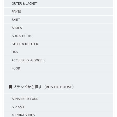
OUTER & JACKET
PANTS
SKIRT
SHOES
SOX & TIGHTS
STOLE & MUFFLER
BAG
ACCESSORY & GOODS
FOOD
ブランドから探す（RUSTIC HOUSE）
SUNSHINE+CLOUD
SEA SALT
AURORA SHOES