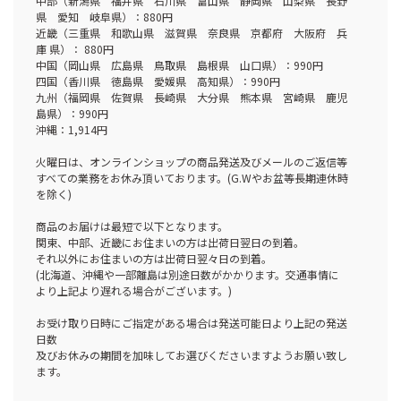
中部（新潟県 福井県 石川県 富山県 静岡県 山梨県 長野
県 愛知 岐阜県）：880円
近畿（三重県 和歌山県 滋賀県 奈良県 京都府 大阪府 兵
庫 県）： 880円
中国（岡山県 広島県 鳥取県 島根県 山口県）：990円
四国（香川県 徳島県 愛媛県 高知県）：990円
九州（福岡県 佐賀県 長崎県 大分県 熊本県 宮崎県 鹿児
島県）：990円
沖縄：1,914円
火曜日は、オンラインショップの商品発送及びメールのご返信等
すべての業務をお休み頂いております。(G.Wやお盆等長期連休時
を除く)
商品のお届けは最短で以下となります。
関東、中部、近畿にお住まいの方は出荷日翌日の到着。
それ以外にお住まいの方は出荷日翌々日の到着。
(北海道、沖縄や一部離島は別途日数がかかります。交通事情に
より上記より遅れる場合がございます。)
お受け取り日時にご指定がある場合は発送可能日より上記の発送
日数
及びお休みの期間を加味してお選びくださいますようお願い致し
ます。