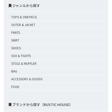
ジャンルから探す
TOPS & ONEPIECE
OUTER & JACKET
PANTS
SKIRT
SHOES
SOX & TIGHTS
STOLE & MUFFLER
BAG
ACCESSORY & GOODS
FOOD
ブランドから探す（RUSTIC HOUSE）