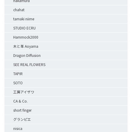
nakamura
chahat
tamaki niime
STUDIO ECRU
Hammock2000
木と革 Aoyama
Dragon Diffusion
SEE REAL FLOWERS
TAPIR
SOTO
工房アイザワ
CA & Co.
short finger
グランピエ
nisica