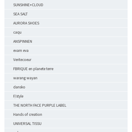
SUNSHINE+CLOUD
SEA SALT
AURORA SHOES
caqu
ANSPINNEN
evam eva
Veritecoeur
FBRIQUE en planete terre
warang wayan
dansko
F/style
THE NORTH FACE PURPLE LABEL
Hands of creation
UNIVERSAL TISSU