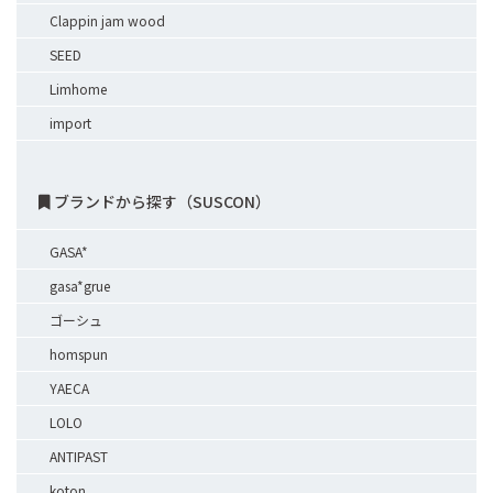
Clappin jam wood
SEED
Limhome
import
ブランドから探す（SUSCON）
GASA*
gasa*grue
ゴーシュ
homspun
YAECA
LOLO
ANTIPAST
koton