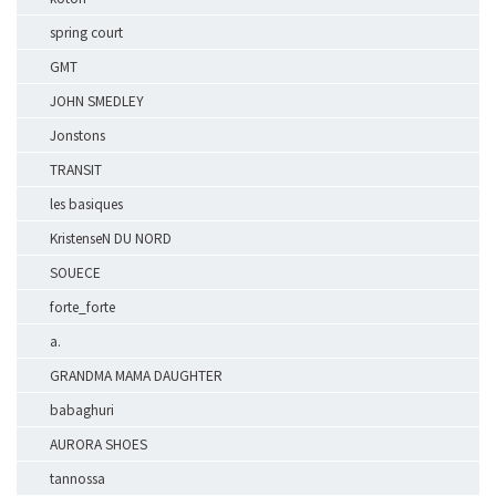
spring court
GMT
JOHN SMEDLEY
Jonstons
TRANSIT
les basiques
KristenseN DU NORD
SOUECE
forte_forte
a.
GRANDMA MAMA DAUGHTER
babaghuri
AURORA SHOES
tannossa