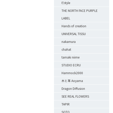
F/style
THE NORTH FACE PURPLE
LABEL
Hands of creation
UNIVERSAL TISSU
nakamura
chahat
tamaki niime
STUDIO ECRU
Hammock2000
木と革 Aoyama
Dragon Diffusion
SEE REAL FLOWERS
TAPIR
SOTO