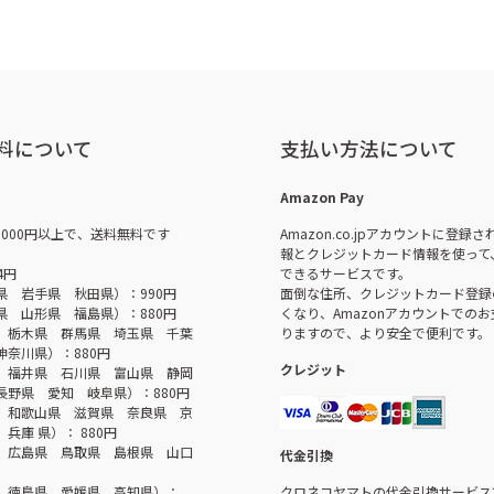
料について
支払い方法について
Amazon Pay
,000円以上で、送料無料です
Amazon.co.jpアカウントに登録
報とクレジットカード情報を使って
4円
できるサービスです。
県 岩手県 秋田県）：990円
面倒な住所、クレジットカード登録
県 山形県 福島県）：880円
くなり、Amazonアカウントでの
 栃木県 群馬県 埼玉県 千葉
りますので、より安全で便利です。
神奈川県）：880円
クレジット
 福井県 石川県 富山県 静岡
長野県 愛知 岐阜県）：880円
 和歌山県 滋賀県 奈良県 京
兵庫 県）： 880円
 広島県 鳥取県 島根県 山口
代金引換
 徳島県 愛媛県 高知県）：
クロネコヤマトの代金引換サービス