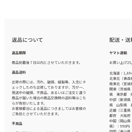
返品について
配送・送
返品期限
ヤマト運輸
商品到着後７日以内とさせていただきます。
お買い上げ25
返品送料
北海道：1,69
北東北（青森
出荷の際には、汚れ、破損、縫製等、入念にチ
南東北（宮城
ェックしたのち出荷しておりますが、万が一、
関東（茨城県
発送中の破損、不良品、あるいはご注文と違う
県 東京都 
商品が届いた場合の商品交換時の送料等はこち
中部（新潟県
らが負担いたします。
県 山梨県 
お客様都合による返品につきましてはお客様の
近畿（三重県
ご負担とさせていただきます。
都府 大阪府 
中国（岡山県
不良品
県）：990円
四国（香川県