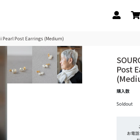
 Pearl Post Earrings (Medium)
SOURC
Post E
(Medi
購入数
Soldout