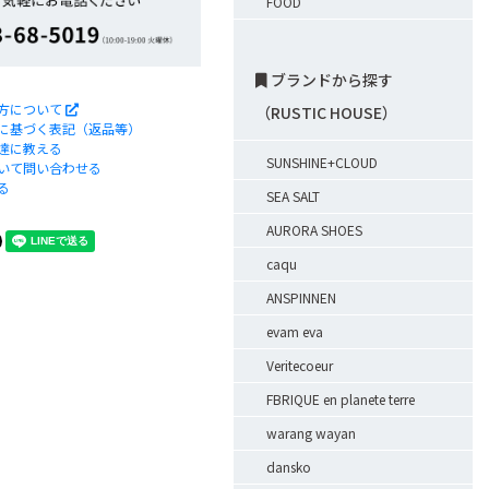
FOOD
ブランドから探す
方について
（RUSTIC HOUSE）
に基づく表記（返品等）
達に教える
SUNSHINE+CLOUD
いて問い合わせる
る
SEA SALT
AURORA SHOES
caqu
ANSPINNEN
evam eva
Veritecoeur
FBRIQUE en planete terre
warang wayan
dansko