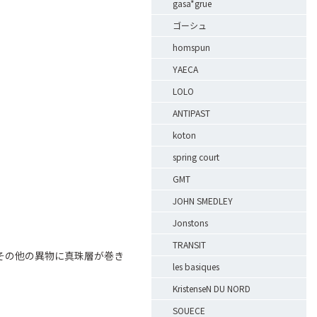
gasa*grue
ゴーシュ
homspun
YAECA
LOLO
ANTIPAST
koton
spring court
GMT
JOHN SMEDLEY
Jonstons
TRANSIT
その他の異物に真珠層が巻き
les basiques
KristenseN DU NORD
SOUECE