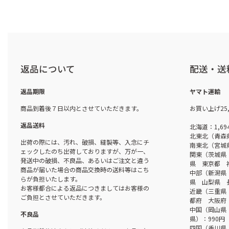
返品について
配送・送
返品期限
ヤマト運輸
商品到着後７日以内とさせていただきます。
お買い上げ25
返品送料
北海道：1,69
北東北（青森
出荷の際には、汚れ、破損、縫製等、入念にチ
南東北（宮城
ェックしたのち出荷しておりますが、万が一、
関東（茨城県
発送中の破損、不良品、あるいはご注文と違う
県 東京都 
商品が届いた場合の商品交換時の送料等はこち
中部（新潟県
らが負担いたします。
県 山梨県 
お客様都合による返品につきましてはお客様の
近畿（三重県
ご負担とさせていただきます。
都府 大阪府 
中国（岡山県
不良品
県）：990円
四国（香川県