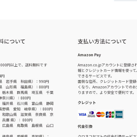
料について
支払い方法について
Amazon Pay
,000円以上で、送料無料です
Amazon.co.jpアカウントに登録
報とクレジットカード情報を使って
4円
できるサービスです。
県 岩手県 秋田県）：990円
面倒な住所、クレジットカード登録
県 山形県 福島県）：880円
くなり、Amazonアカウントでの
 栃木県 群馬県 埼玉県 千葉
りますので、より安全で便利です。
神奈川県）：880円
クレジット
 福井県 石川県 富山県 静岡
長野県 愛知 岐阜県）：880円
 和歌山県 滋賀県 奈良県 京
兵庫 県）： 880円
 広島県 鳥取県 島根県 山口
代金引換
 徳島県 愛媛県 高知県）：
クロネコヤマトの代金引換サービス