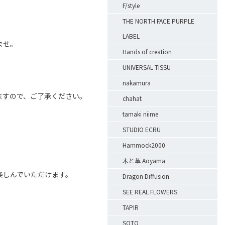
F/style
THE NORTH FACE PURPLE
LABEL
ませ。
Hands of creation
UNIVERSAL TISSU
nakamura
ますので、ご了承ください。
chahat
tamaki niime
STUDIO ECRU
Hammock2000
木と革 Aoyama
楽しんでいただけます。
Dragon Diffusion
SEE REAL FLOWERS
、
TAPIR
SOTO