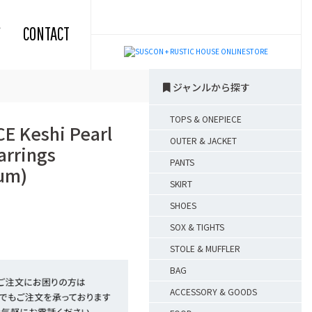
CONTACT
ジャンルから探す
TOPS & ONEPIECE
E Keshi Pearl
OUTER & JACKET
arrings
PANTS
um)
SKIRT
SHOES
SOX & TIGHTS
STOLE & MUFFLER
BAG
ACCESSORY & GOODS