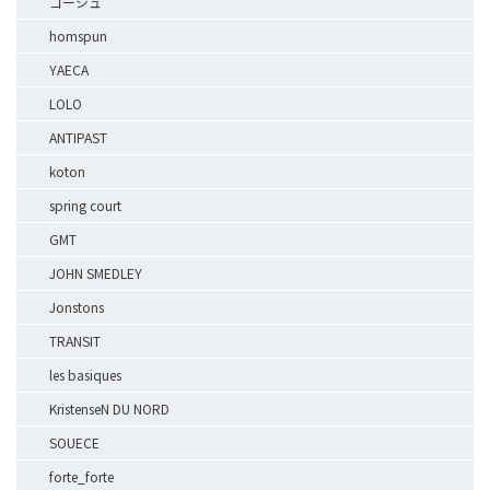
ゴーシュ
homspun
YAECA
LOLO
ANTIPAST
koton
spring court
GMT
JOHN SMEDLEY
Jonstons
TRANSIT
les basiques
KristenseN DU NORD
SOUECE
forte_forte