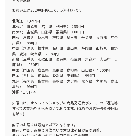
お買い上げ25,000円以上で、送料無料です
北海道：1,694円
北東北（青森県 岩手県 秋田県）：990円
南東北（宮城県 山形県 福島県）：880円
関東（茨城県 栃木県 群馬県 埼玉県 千葉県 東京都 神奈
川県）：880円
中部（新潟県 福井県 石川県 富山県 静岡県 山梨県 長野
県 愛知 岐阜県）：880円
近畿（三重県 和歌山県 滋賀県 奈良県 京都府 大阪府 兵
庫 県）： 880円
中国（岡山県 広島県 鳥取県 島根県 山口県）：990円
四国（香川県 徳島県 愛媛県 高知県）：990円
九州（福岡県 佐賀県 長崎県 大分県 熊本県 宮崎県 鹿児
島県）：990円
沖縄：1,914円
火曜日は、オンラインショップの商品発送及びメールのご返信等
すべての業務をお休み頂いております。(G.Wやお盆等長期連休時
を除く)
商品のお届けは最短で以下となります。
関東、中部、近畿にお住まいの方は出荷日翌日の到着。
それ以外にお住まいの方は出荷日翌々日の到着。