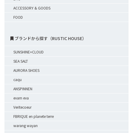
ACCESSORY & GOODS
FOOD
ブランドから探す（RUSTIC HOUSE）
SUNSHINE+CLOUD
SEA SALT
AURORA SHOES
caqu
ANSPINNEN
evam eva
Veritecoeur
FBRIQUE en planete terre
warang wayan