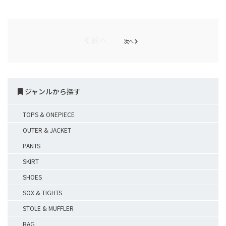
前へ
次へ
ジャンルから探す
TOPS & ONEPIECE
OUTER & JACKET
PANTS
SKIRT
SHOES
SOX & TIGHTS
STOLE & MUFFLER
BAG