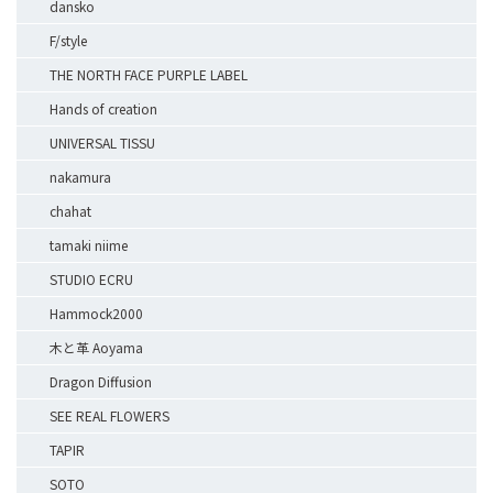
dansko
F/style
THE NORTH FACE PURPLE LABEL
Hands of creation
UNIVERSAL TISSU
nakamura
chahat
tamaki niime
STUDIO ECRU
Hammock2000
木と革 Aoyama
Dragon Diffusion
SEE REAL FLOWERS
TAPIR
SOTO