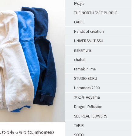
F/style
THE NORTH FACE PURPLE
LABEL
Hands of creation
UNIVERSAL TISSU
nakamura
chahat
tamaki niime
STUDIO ECRU
Hammock2000
木と革 Aoyama
Dragon Diffusion
SEE REAL FLOWERS
TAPIR
んわりもっちりなLimhomeの
SOTO