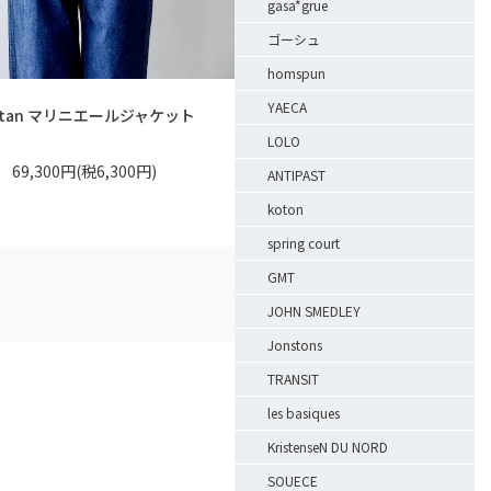
gasa*grue
ゴーシュ
homspun
YAECA
itan マリニエールジャケット
LOLO
69,300円(税6,300円)
ANTIPAST
koton
spring court
GMT
JOHN SMEDLEY
Jonstons
TRANSIT
les basiques
KristenseN DU NORD
SOUECE