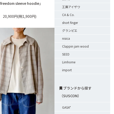
freedom sleeve hoodie」
工房アイザワ
CA & Co.
20,900円(税1,900円)
short finger
グランピエ
nisica
Clappin jam wood
SEED
Limhome
import
ブランドから探す
（SUSCON）
GASA*