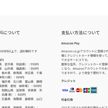
料について
支払い方法について
Amazon Pay
,000円以上で、送料無料です
Amazon.co.jpアカウントに登録
報とクレジットカード情報を使って
4円
できるサービスです。
県 岩手県 秋田県）：990円
面倒な住所、クレジットカード登録
県 山形県 福島県）：880円
くなり、Amazonアカウントでの
 栃木県 群馬県 埼玉県 千葉
りますので、より安全で便利です。
神奈川県）：880円
クレジット
 福井県 石川県 富山県 静岡
長野県 愛知 岐阜県）：880円
 和歌山県 滋賀県 奈良県 京
兵庫 県）： 880円
 広島県 鳥取県 島根県 山口
代金引換
 徳島県 愛媛県 高知県）：
クロネコヤマトの代金引換サービス