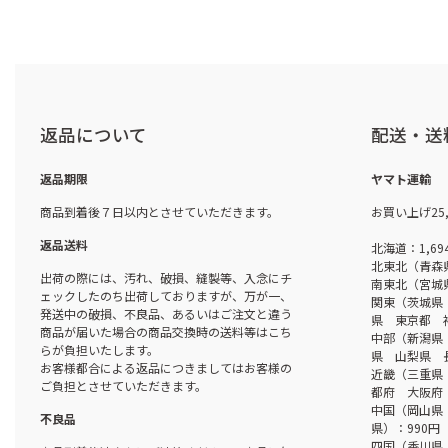
返品について
配送・送
返品期限
ヤマト運輸
商品到着後７日以内とさせていただきます。
お買い上げ25
返品送料
北海道：1,69
北東北（青森
出荷の際には、汚れ、破損、縫製等、入念にチ
南東北（宮城
ェックしたのち出荷しておりますが、万が一、
関東（茨城県
発送中の破損、不良品、あるいはご注文と違う
県 東京都 
商品が届いた場合の商品交換時の送料等はこち
中部（新潟県
らが負担いたします。
県 山梨県 
お客様都合による返品につきましてはお客様の
近畿（三重県
ご負担とさせていただきます。
都府 大阪府 
中国（岡山県
不良品
県）：990円
四国（香川県