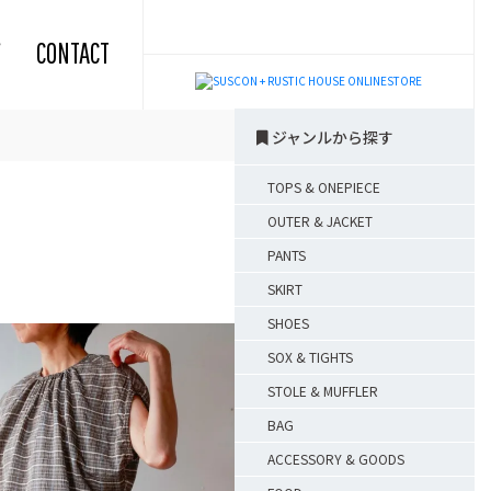
CONTACT
ジャンルから探す
TOPS & ONEPIECE
OUTER & JACKET
PANTS
SKIRT
SHOES
SOX & TIGHTS
STOLE & MUFFLER
BAG
ACCESSORY & GOODS