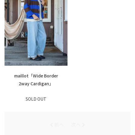
maillot「Wide Border
2way Cardigan」
SOLD OUT
前へ
次へ