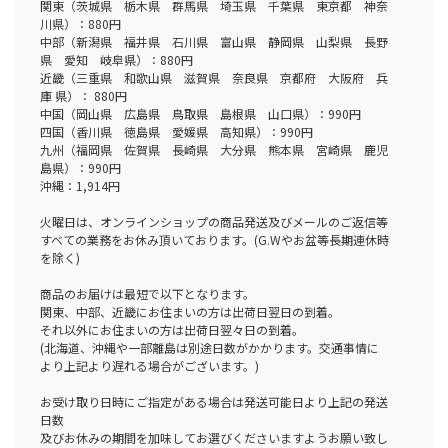
関東（茨城県 栃木県 群馬県 埼玉県 千葉県 東京都 神奈
川県）：880円
中部（新潟県 福井県 石川県 富山県 静岡県 山梨県 長野
県 愛知 岐阜県）：880円
近畿（三重県 和歌山県 滋賀県 奈良県 京都府 大阪府 兵
庫 県）： 880円
中国（岡山県 広島県 鳥取県 島根県 山口県）：990円
四国（香川県 徳島県 愛媛県 高知県）：990円
九州（福岡県 佐賀県 長崎県 大分県 熊本県 宮崎県 鹿児
島県）：990円
沖縄：1,914円
火曜日は、オンラインショップの商品発送及びメールのご返信等
すべての業務をお休み頂いております。(G.Wやお盆等長期連休時
を除く)
商品のお届けは最短で以下となります。
関東、中部、近畿にお住まいの方は出荷日翌日の到着。
それ以外にお住まいの方は出荷日翌々日の到着。
(北海道、沖縄や一部離島は別途日数がかかります。交通事情に
より上記より遅れる場合がございます。)
お受け取り日時にご指定がある場合は発送可能日より上記の発送
日数
及びお休みの期間を加味してお選びくださいますようお願い致し