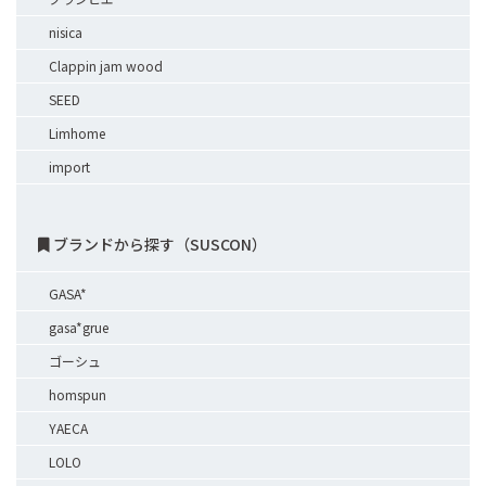
nisica
Clappin jam wood
SEED
Limhome
import
ブランドから探す（SUSCON）
GASA*
gasa*grue
ゴーシュ
homspun
YAECA
LOLO