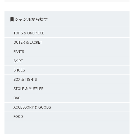
ジャンルから探す
TOPS & ONEPIECE
OUTER & JACKET
PANTS
SKIRT
SHOES
SOX & TIGHTS
STOLE & MUFFLER
BAG
ACCESSORY & GOODS
FOOD