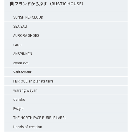
ブランドから探す（RUSTIC HOUSE）
SUNSHINE+CLOUD
SEA SALT
AURORA SHOES
caqu
ANSPINNEN
evam eva
Veritecoeur
FBRIQUE en planete terre
warang wayan
dansko
F/style
THE NORTH FACE PURPLE LABEL
Hands of creation