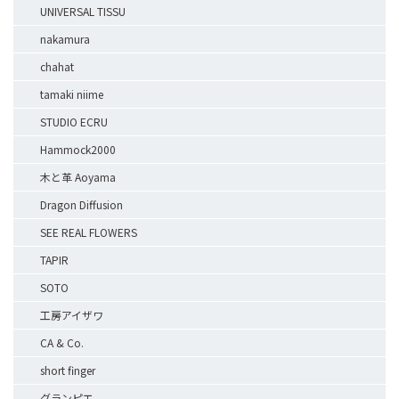
UNIVERSAL TISSU
nakamura
chahat
tamaki niime
STUDIO ECRU
Hammock2000
木と革 Aoyama
Dragon Diffusion
SEE REAL FLOWERS
TAPIR
SOTO
工房アイザワ
CA & Co.
short finger
グランピエ