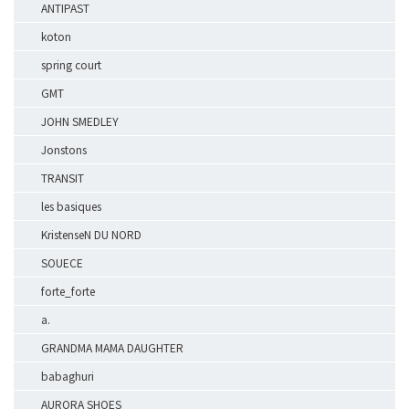
ANTIPAST
koton
spring court
GMT
JOHN SMEDLEY
Jonstons
TRANSIT
les basiques
KristenseN DU NORD
SOUECE
forte_forte
a.
GRANDMA MAMA DAUGHTER
babaghuri
AURORA SHOES